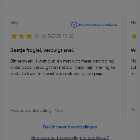
Heij
Marj
Geverifieerde aankoop
3
2023-10-20
Beetje fragiel, verbuigt snel.
Wan
Binnenwerk is wat dun en met wat meer bedrading
Mooi
in de doos, verbuigt het metaal naar mijn mening te
schr
snel. De kwaliteit past dan ook wel bij de prijs.
met 
Prod
Productaanbeveling : Nee
Bekijk meer beoordelingen
Hoe worden beoordelingen berekend?