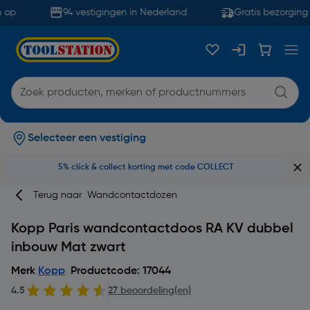
op
94 vestigingen in Nederland
Gratis bezorging 
Selecteer een vestiging
5% click & collect korting met code COLLECT
Terug naar
Wandcontactdozen
Kopp Paris wandcontactdoos RA KV dubbel
inbouw Mat zwart
Merk
Kopp
Productcode: 17044
4.5
27 beoordeling(en)