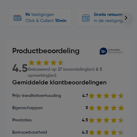
94
Vestigingen
Gratis retourneren
Click & Collect
10min
in de vestigingen
Productbeoordeling
4.5
Gebaseerd op 27 beoordeling(en) & 5
opmerking(en)
Gemiddelde klantbeoordelingen
Prijs-kwaliteitverhouding
4.7
Eigenschappen
5
Prestaties
4.5
Betrouwbaarheid
4.3