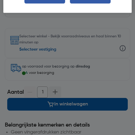
Selecteer winkel - Bekijk voorraadniveaus en haal binnen 10
minuten op
Selecteer vestiging
op voorraad
voor bezorging op
dinsdag
4
voor bezorging
Aantal
In winkelwagen
Belangrijkste kenmerken en details
Geen vingerafdrukken zichtbaar