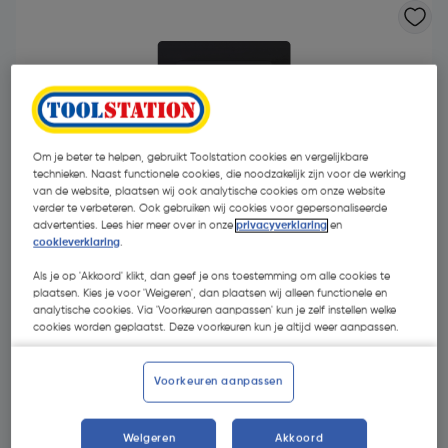
Om je beter te helpen, gebruikt Toolstation cookies en vergelijkbare
technieken. Naast functionele cookies, die noodzakelijk zijn voor de werking
van de website, plaatsen wij ook analytische cookies om onze website
- 20 %
verder te verbeteren. Ook gebruiken wij cookies voor gepersonaliseerde
advertenties. Lees hier meer over in onze
privacyverklaring
en
cookieverklaring
.
Als je op 'Akkoord' klikt, dan geef je ons toestemming om alle cookies te
plaatsen. Kies je voor 'Weigeren', dan plaatsen wij alleen functionele en
analytische cookies. Via 'Voorkeuren aanpassen' kun je zelf instellen welke
cookies worden geplaatst. Deze voorkeuren kun je altijd weer aanpassen.
€ 10,85
€ 8,68
| Excl. btw € 7,17
Voorkeuren aanpassen
Weigeren
Akkoord
Kies productvariant
(1)