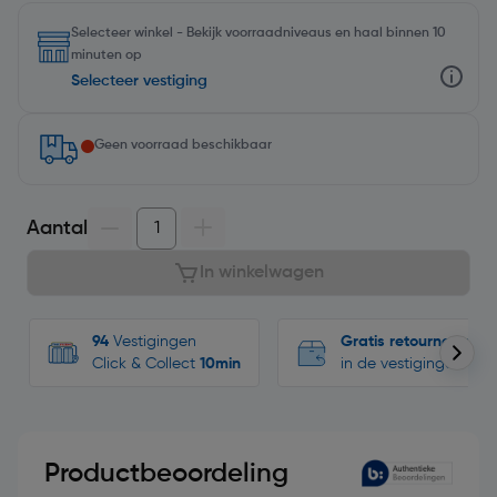
Selecteer winkel - Bekijk voorraadniveaus en haal binnen 10
minuten op
Selecteer vestiging
Geen voorraad beschikbaar
Aantal
In winkelwagen
94
Vestigingen
Gratis retourneren
Click & Collect
10min
in de vestigingen
Productbeoordeling