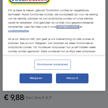
Om je beter te helpen, gebruikt Toolstation cookies en vergelijkbare
technieken. Naast functionele cookies, die noodzakelijk zijn voor de werking
van de website, plaatsen wij ook analytische cookies om onze website
verder te verbeteren. Ook gebruiken wij cookies voor gepersonaliseerde
advertenties. Lees hier meer over in onze
privacyverklaring
en
cookieverklaring
.
Als je op 'Akkoord' klikt, dan geef je ons toestemming om alle cookies te
plaatsen. Kies je voor 'Weigeren', dan plaatsen wij alleen functionele en
analytische cookies. Via 'Voorkeuren aanpassen' kun je zelf instellen welke
cookies worden geplaatst. Deze voorkeuren kun je altijd weer aanpassen.
- 13 %
Voorkeuren aanpassen
Weigeren
Akkoord
€ 11,35
€ 9,88
| Excl. btw € 8,17