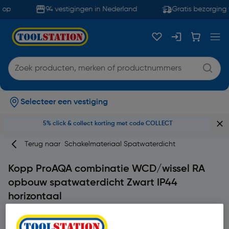
 op
94 vestigingen in Nederland
Gratis bezorging 
Selecteer een vestiging
5% click & collect korting met code COLLECT
Terug naar
Schakelmateriaal Spatwaterdicht
Kopp ProAQA combinatie WCD/wissel RA
opbouw spatwaterdicht Zwart IP44
horizontaal
Merk
Kopp
Productcode: 93458
4.7
3 beoordeling(en)