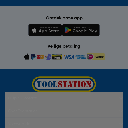
Ontdek onze app
Downloaden in de
DOWNLOAD VIA
App Store
Google Play
Veilige betaling
Hulp & Contact
Over Toolstation
Voorwaarden