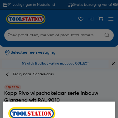
94 vestigingen in Nederland
Gratis bezorging vanaf €50
Selecteer een vestiging
5% click & collect korting met code COLLECT
Terug naar
Schakelaars
Op = Op
Kopp Rivo wipschakelaar serie inbouw
Glanzend wit RAL 9010
Merk
Kopp
Productcode: 99553
4.6
5 beoordeling(en)