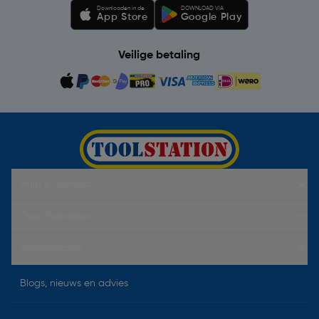
Downloaden in de
DOWNLOAD VIA
App Store
Google Play
Veilige betaling
Hulp & Contact
Over Toolstation
Voorwaarden
Blogs, nieuws en advies