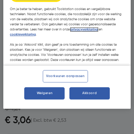
Om je beter te helpen, gebruikt Toolstation cookies en vergelijkbare
technieken. Naast functionele cookies, die noodzakelijk zijn voor de werking
van de website, plaatsen wij ook analytische cookies om onze website
verder te verbeteren. Ook gebruiken wij cookies voor gepersonaliseerde
advertenties. Lees hier meer over in onze
privacyverklaring
en
cookieverklaring
.
Als je op 'Akkoord' klikt, dan geef je ons toestemming om alle cookies te
plaatsen. Kies je voor 'Weigeren', dan plaatsen wij alleen functionele en
analytische cookies. Via 'Voorkeuren aanpassen' kun je zelf instellen welke
cookies worden geplaatst. Deze voorkeuren kun je altijd weer aanpassen.
- 27 %
Voorkeuren aanpassen
Weigeren
Akkoord
€ 4,21
€ 3,06
| Excl. btw € 2,53