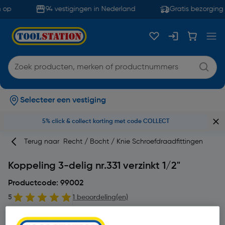
 op
94 vestigingen in Nederland
Gratis bezorging 
Selecteer een vestiging
5% click & collect korting met code COLLECT
Terug naar
Recht / Bocht / Knie Schroefdraadfittingen
Koppeling 3-delig nr.331 verzinkt 1/2"
Productcode: 99002
5
1 beoordeling(en)