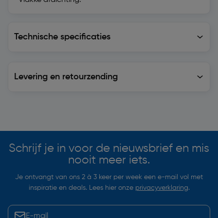
• Vlakke afdichting.
Technische specificaties
Technische specificaties
Levering en retourzending
Levering en retourzending
Soortgelijke artikelen
Schrijf je in voor de nieuwsbrief en mis
nooit meer iets.
Je ontvangt van ons 2 à 3 keer per week een e-mail vol met
inspiratie en deals. Lees hier onze
privacyverklaring
.