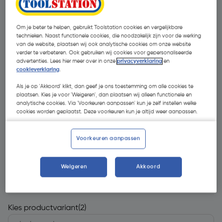
Om je beter te helpen, gebruikt Toolstation cookies en vergelijkbare
technieken. Naast functionele cookies, die noodzakelijk zijn voor de werking
van de website, plaatsen wij ook analytische cookies om onze website
verder te verbeteren. Ook gebruiken wij cookies voor gepersonaliseerde
advertenties. Lees hier meer over in onze
privacyverklaring
en
cookieverklaring
.
- 65 %
Als je op 'Akkoord' klikt, dan geef je ons toestemming om alle cookies te
plaatsen. Kies je voor 'Weigeren', dan plaatsen wij alleen functionele en
analytische cookies. Via 'Voorkeuren aanpassen' kun je zelf instellen welke
cookies worden geplaatst. Deze voorkeuren kun je altijd weer aanpassen.
Voorkeuren aanpassen
€ 6,48
Weigeren
Akkoord
€ 2,30
| Excl. btw € 1,90
Kies productvariant
(2)