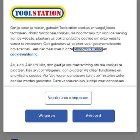
Om je beter te helpen, gebruikt Toolstation cookies en vergelijkbare
technieken. Naast functionele cookies, die noodzakelijk zijn voor de werking
van de website, plaatsen wij ook analytische cookies om onze website
verder te verbeteren. Ook gebruiken wij cookies voor gepersonaliseerde
advertenties. Lees hier meer over in onze
privacyverklaring
en
cookieverklaring
.
Als je op 'Akkoord' klikt, dan geef je ons toestemming om alle cookies te
plaatsen. Kies je voor 'Weigeren', dan plaatsen wij alleen functionele en
analytische cookies. Via 'Voorkeuren aanpassen' kun je zelf instellen welke
cookies worden geplaatst. Deze voorkeuren kun je altijd weer aanpassen.
€ 12,20
| Excl. btw € 10,08
Voorkeuren aanpassen
Selecteer winkel - Bekijk voorraadniveaus en haal binnen 10
Weigeren
Akkoord
minuten op
Selecteer vestiging