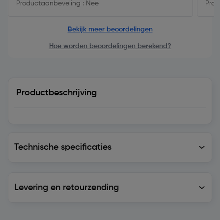
Productaanbeveling : Nee
Prod
Bekijk meer beoordelingen
Hoe worden beoordelingen berekend?
Productbeschrijving
Technische specificaties
Technische specificaties
Levering en retourzending
Levering en retourzending