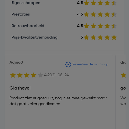
Eigenschappen
4.5
Prestaties
4.5
Betrouwbaarheid
4.5
Prijs-kwaliteitverhouding
5
Adje60
dro
Geverifieerde aankoop
4
2021-08-24
Glashevel
goe
Product ziet er goed uit, nog niet mee gewerkt maar
Wat 
dat gaat zeker goedkomen
woor