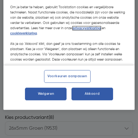
Om je beter te helpen, gebruikt Toolstation cookies en vergelijkbare
technieken. Naast functionele cookies, die noodzakelijk zijn voor de werking
van de website, plaatsen wij ook analytische cookies om onze website
verder te verbeteren. Ook gebruiken wij cookies voor gepersonaliseerde
advertenties. Lees hier meer over in onze
privacyverklaring
en
cookieverklaring
.
Als je op 'Akkoord' klikt, dan geef je ons toestemming om alle cookies te
plaatsen. Kies je voor 'Weigeren', dan plaatsen wij alleen functionele en
analytische cookies. Via 'Voorkeuren aanpassen' kun je zelf instellen welke
cookies worden geplaatst. Deze voorkeuren kun je altijd weer aanpassen.
Voorkeuren aanpassen
€ 12,95
Weigeren
Akkoord
| Excl. btw € 10,70
Kies productvariant
(8)