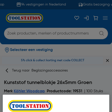
op
94 vestigingen in Nederland
Gratis bezorging v
Selecteer een vestiging
5% click & collect korting met code COLLECT
Terug naar
Beglazingsaccessoires
Kunststof tunnelblokje 26x5mm Groen
Merk
Köhler Woodcap
Productcode: 19531
| 100 Stuks