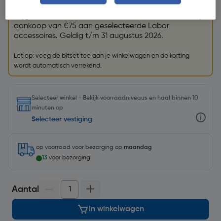
GRATIS bitset
Krijg een GRATIS
Labor bitset (79004)
t.w.v. €26,99 bij
aankoop van €75 aan geselecteerde Labor
accessoires. Geldig t/m 31 augustus 2026.
Let op: voeg de bitset toe aan je winkelwagen en de korting
wordt automatisch verrekend.
Selecteer winkel - Bekijk voorraadniveaus en haal binnen 10
minuten op
Selecteer vestiging
op voorraad
voor bezorging op
maandag
13
voor bezorging
Aantal
In winkelwagen