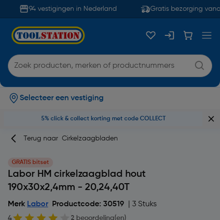
94 vestigingen in Nederland
Gratis bezorging vanaf
Selecteer een vestiging
5% click & collect korting met code COLLECT
Terug naar
Cirkelzaagbladen
GRATIS bitset
Labor HM cirkelzaagblad hout
190x30x2,4mm - 20,24,40T
Merk
Labor
Productcode: 30519
| 3 Stuks
4
2 beoordeling(en)