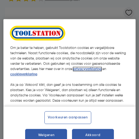
Om je beter te helpen, gebruikt Toolstation cookies en vergelijkbare
technieken. Naast functionele cookies, die noodzakelijk zijn voor de werking
van de website, plaatsen wij ook analytische cookies om onze website
verder te verbeteren. Ook gebruiken wij cookies voor gepersonaliseerde
advertenties. Lees hier meer over in onze
privacyverklaring
en
cookieverklaring
.
Als je op 'Akkoord' klikt, dan geef je ons toestemming om alle cookies te
plaatsen. Kies je voor 'Weigeren', dan plaatsen wij alleen functionele en
analytische cookies. Via 'Voorkeuren aanpassen' kun je zelf instellen welke
cookies worden geplaatst. Deze voorkeuren kun je altijd weer aanpassen.
€ 28,86
| Excl. btw € 23,85
Voorkeuren aanpassen
Promoties
Weigeren
Akkoord