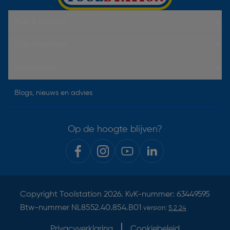
Hulp & Contact
Over Toolstation
Voorwaarden
Blogs, nieuws en advies
Op de hoogte blijven?
Copyright
Toolstation
2026. KvK-nummer: 63449595
Btw-nummer NL8552.40.854.B01
version:
5.2.24
Privacyverklaring
Cookiebeleid