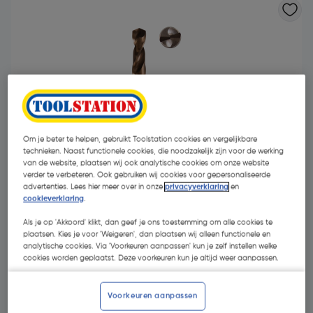
Om je beter te helpen, gebruikt Toolstation cookies en vergelijkbare
technieken. Naast functionele cookies, die noodzakelijk zijn voor de werking
van de website, plaatsen wij ook analytische cookies om onze website
verder te verbeteren. Ook gebruiken wij cookies voor gepersonaliseerde
advertenties. Lees hier meer over in onze
privacyverklaring
en
cookieverklaring
.
Als je op 'Akkoord' klikt, dan geef je ons toestemming om alle cookies te
plaatsen. Kies je voor 'Weigeren', dan plaatsen wij alleen functionele en
€ 9,37
| Excl. btw € 7,74
analytische cookies. Via 'Voorkeuren aanpassen' kun je zelf instellen welke
cookies worden geplaatst. Deze voorkeuren kun je altijd weer aanpassen.
Kies productvariant
(34)
Voorkeuren aanpassen