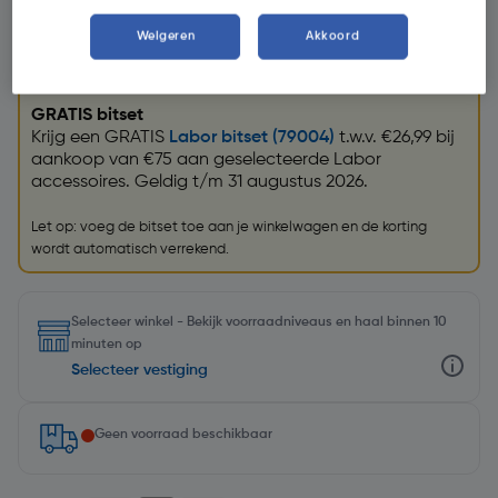
Weigeren
Akkoord
Promoties
GRATIS bitset
Krijg een GRATIS
Labor bitset (79004)
t.w.v. €26,99 bij
aankoop van €75 aan geselecteerde Labor
accessoires. Geldig t/m 31 augustus 2026.
Let op: voeg de bitset toe aan je winkelwagen en de korting
wordt automatisch verrekend.
Selecteer winkel - Bekijk voorraadniveaus en haal binnen 10
minuten op
Selecteer vestiging
Geen voorraad beschikbaar