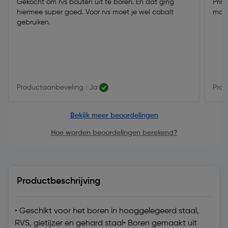
Gekocht om rvs bouten uit te boren. En dat ging
Prim
hiermee super goed. Voor rvs moet je wel cobalt
mag
gebruiken.
Productaanbeveling : Ja
Prod
Bekijk meer beoordelingen
Hoe worden beoordelingen berekend?
Productbeschrijving
• Geschikt voor het boren in hooggelegeerd staal,
RVS, gietijzer en gehard staal• Boren gemaakt uit