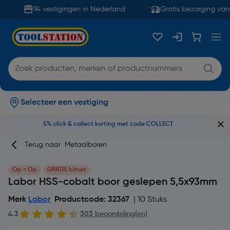
94 vestigingen in Nederland
Gratis bezorging vana
Selecteer een vestiging
5% click & collect korting met code COLLECT
Terug naar
Metaalboren
Op = Op
GRATIS bitset
Labor HSS-cobalt boor geslepen 5,5x93mm
Merk
Labor
Productcode: 32367
| 10 Stuks
4.3
303 beoordeling(en)