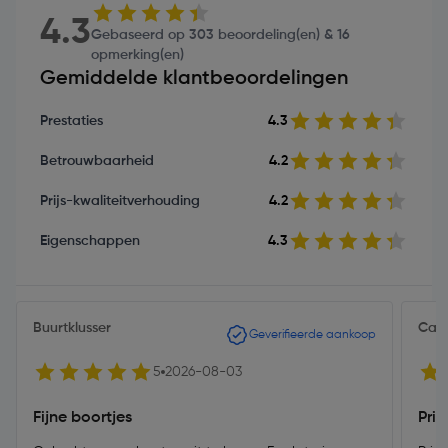
4.3
Gebaseerd op 303 beoordeling(en) & 16
opmerking(en)
Gemiddelde klantbeoordelingen
Prestaties
4.3
Betrouwbaarheid
4.2
Prijs-kwaliteitverhouding
4.2
Eigenschappen
4.3
Buurtklusser
Cas
Geverifieerde aankoop
5
2026-08-03
Fijne boortjes
Pri