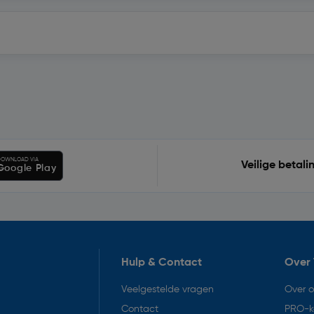
OWNLOAD VIA
Veilige betali
Google Play
Hulp & Contact
Over 
Veelgestelde vragen
Over 
Contact
PRO-k