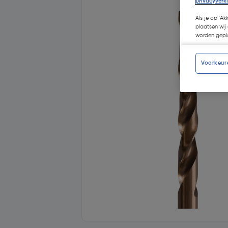
privacyverk
Als je op 'Ak
plaatsen wij 
worden gepla
Voorkeur