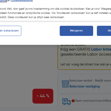
laring
en
cookieverklaring
.
Kies productvariant
(34)
koord' klikt, dan geef je ons toestemming om alle cookies te plaatsen. Kies je voor 'Weigere
alleen functionele en analytische cookies. Via 'Voorkeuren aanpassen' kun je zelf instellen 
atst. Deze voorkeuren kun je altijd weer aanpassen.
en aanpassen
Weigeren
A
Promoties
GRATIS bitset
Krijg een GRATIS
Labor bits
geselecteerde Labor accesso
Let op: voeg de bitset toe aan je
Selecteer winkel - Bekijk voo
Selecteer vestiging
- 44 %
Geen voorraad beschikb