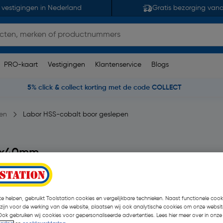
 vestigingen in Nederland
Gratis bezorging van
PRO-kaart
Vestigingen
Klantenservice
Blogs
5% click & collect korting met de code COLLECT
en
Labor HSS-cobalt boor geslepen
,5x40mm
3 opmerking(en)
| 10 Stuks
€ 3,48
e helpen, gebruikt Toolstation cookies en vergelijkbare technieken. Naast functionele cooki
€ 1,94
| Excl. btw € 1,60
 zijn voor de werking van de website, plaatsen wij ook analytische cookies om onze websit
Ook gebruiken wij cookies voor gepersonaliseerde advertenties. Lees hier meer over in onze