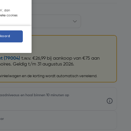
n', dan
welke cookies
kkoord
et (79004)
t.w.v. €26,99 bij aankoop van €75 aan
ires. Geldig t/m 31 augustus 2026.
 winkelwagen en de korting wordt automatisch verrekend.
rraadniveaus en haal binnen 10 minuten op
aar