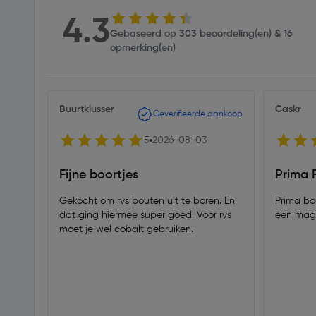
4.3
Gebaseerd op 303 beoordeling(en) & 16
opmerking(en)
Buurtklusser
Caskr
Geverifieerde aankoop
5
2026-08-03
Fijne boortjes
Prima 
Gekocht om rvs bouten uit te boren. En
Prima bo
dat ging hiermee super goed. Voor rvs
een mag
moet je wel cobalt gebruiken.