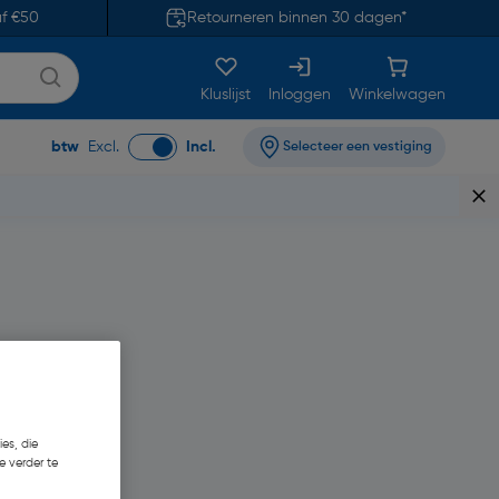
af €50
Retourneren binnen 30 dagen*
Kluslijst
Inloggen
Winkelwagen
btw
Excl.
Incl.
Selecteer een vestiging
es, die
e verder te