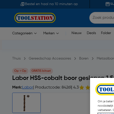
Bestel en haal na 10 minuten op
94
Nieuw
Deals
Folder
Categorieën
Merken
|
Thuis
Gereedschap Accessoires
Boren
Metaalbor
Op = Op
GRATIS bitset
Labor HSS-cobalt boor geslepen 1
Merk:
Labor
| Productcode: 84261
| 4.3
30
Om je beter t
noodzakelijk
verbeteren. 