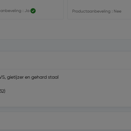
volgens de specificatie.
anbeveling : Ja
Productaanbeveling : Nee
S, gietijzer en gehard staal
32)