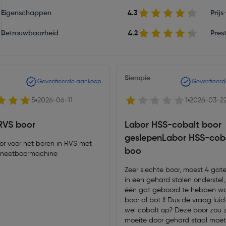
Eigenschappen
4.3
Prij
Betrouwbaarheid
4.2
Prest
Siempie
Geverifieerde aankoop
Geverifieer
5
2026-06-11
1
2026-03-2
RVS boor
Labor HSS-cobalt boor
geslepenLabor HSS-cob
or voor het boren in RVS met
boo
neetboormachine
Zeer slechte boor, moest 4 gat
in een gehard stalen onderstel,
één gat geboord te hebben w
boor al bot !! Dus de vraag luid
wel cobalt op? Deze boor zou 
moeite door gehard staal moe