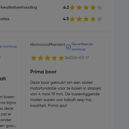
s-kwaliteitverhouding
4.2
aties
4.3
HermanusMeindert
Geverifieerde
zzzz
de aankoop
aankoop
2
5
2026-03-17
Boor
Prima boor
alt
wat 
Deze boor gebruikt om een stalen
motorfundatie voor te boren in stapjes
Boort ni
van 4 naar 19 mm. De tussenliggende
door 
en boren
maten waren van kobalt resp hss
 na bijna
kwaliteit. Prima spul
as deze
 zat er
zonder
ten gaan