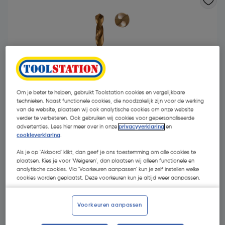
- 65 %
Om je beter te helpen, gebruikt Toolstation cookies en vergelijkbare
technieken. Naast functionele cookies, die noodzakelijk zijn voor de werking
van de website, plaatsen wij ook analytische cookies om onze website
verder te verbeteren. Ook gebruiken wij cookies voor gepersonaliseerde
advertenties. Lees hier meer over in onze
privacyverklaring
en
cookieverklaring
.
Als je op 'Akkoord' klikt, dan geef je ons toestemming om alle cookies te
€ 4,19
plaatsen. Kies je voor 'Weigeren', dan plaatsen wij alleen functionele en
analytische cookies. Via 'Voorkeuren aanpassen' kun je zelf instellen welke
€ 1,47
cookies worden geplaatst. Deze voorkeuren kun je altijd weer aanpassen.
| Excl. btw € 1,21
Voorkeuren aanpassen
Kies productvariant
(29)