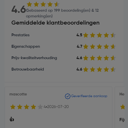
4.6
Gebaseerd op 199 beoordeling(en) & 12
opmerking(en)
Gemiddelde klantbeoordelingen
Prestaties
4.5
Eigenschappen
4.7
Prijs-kwaliteitverhouding
4.6
Betrouwbaarheid
4.6
mascotte
Her
Geverifieerde aankoop
4
2026-07-20
👍
Fijn