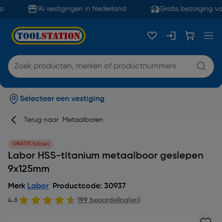
94 vestigingen in Nederland
Gratis bezorging va
Selecteer een vestiging
Terug naar
Metaalboren
GRATIS bitset
Labor HSS-titanium metaalboor geslepen
9x125mm
Merk
Labor
Productcode: 30937
4.6
199 beoordeling(en)