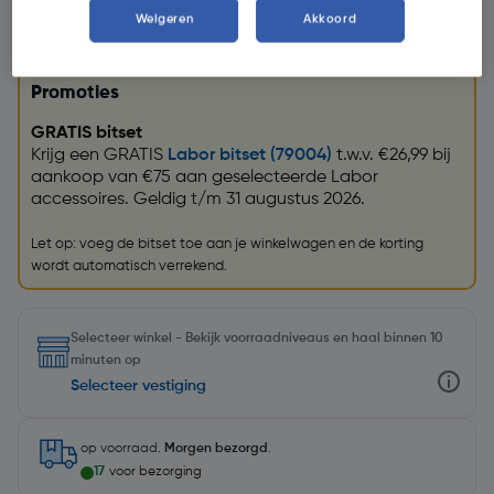
Weigeren
Akkoord
Promoties
GRATIS bitset
Krijg een GRATIS
Labor bitset (79004)
t.w.v. €26,99 bij
aankoop van €75 aan geselecteerde Labor
accessoires. Geldig t/m 31 augustus 2026.
Let op: voeg de bitset toe aan je winkelwagen en de korting
wordt automatisch verrekend.
Selecteer winkel - Bekijk voorraadniveaus en haal binnen 10
minuten op
Selecteer vestiging
op voorraad.
Morgen bezorgd
.
17
voor bezorging