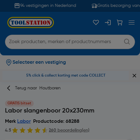
94 vestigingen in Nederland
Gratis bezorging vana
Selecteer een vestiging
5% click & collect korting met code COLLECT
Terug naar
Houtboren
GRATIS bitset
Labor slangenboor 20x230mm
Merk
Labor
Productcode: 68288
4.5
260 beoordeling(en)