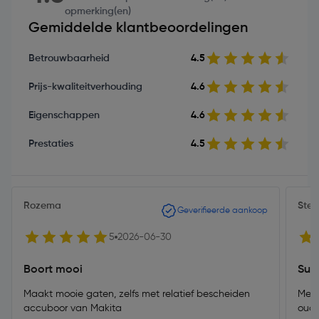
opmerking(en)
Gemiddelde klantbeoordelingen
Betrouwbaarheid
4.5
Prijs-kwaliteitverhouding
4.6
Eigenschappen
4.6
Prestaties
4.5
Rozema
Stek
Geverifieerde aankoop
5
2026-06-30
Boort mooi
Sup
Maakt mooie gaten, zelfs met relatief bescheiden
Met 
accuboor van Makita
oude