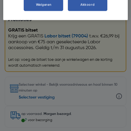
Weigeren
Akkoord
Promoties
GRATIS bitset
Krijg een GRATIS
Labor bitset (79004)
t.w.v. €26,99 bij
aankoop van €75 aan geselecteerde Labor
accessoires. Geldig t/m 31 augustus 2026.
Let op: voeg de bitset toe aan je winkelwagen en de korting
wordt automatisch verrekend.
Selecteer winkel - Bekijk voorraadniveaus en haal binnen 10
minuten op
Selecteer vestiging
op voorraad.
Morgen bezorgd
.
7
voor bezorging