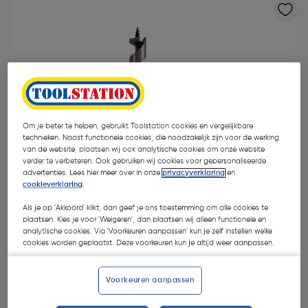
Om je beter te helpen, gebruikt Toolstation cookies en vergelijkbare
technieken. Naast functionele cookies, die noodzakelijk zijn voor de werking
van de website, plaatsen wij ook analytische cookies om onze website
verder te verbeteren. Ook gebruiken wij cookies voor gepersonaliseerde
advertenties. Lees hier meer over in onze
privacyverklaring
en
cookieverklaring
.
Als je op 'Akkoord' klikt, dan geef je ons toestemming om alle cookies te
plaatsen. Kies je voor 'Weigeren', dan plaatsen wij alleen functionele en
€ 8,34
analytische cookies. Via 'Voorkeuren aanpassen' kun je zelf instellen welke
| Excl. btw € 6,89
cookies worden geplaatst. Deze voorkeuren kun je altijd weer aanpassen.
Voorkeuren aanpassen
Kies productvariant
(13)