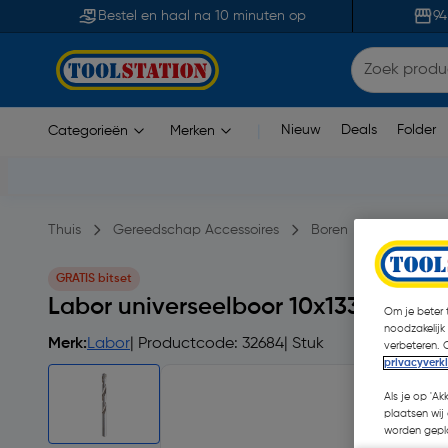
Bestel en haal na 10 minuten op
94
Nieuw
Deals
Folder
Categorieën
Merken
|
Thuis
Gereedschap Accessoires
Boren
Steenbore
GRATIS bitset
Labor universeelboor 10x133mm
Om je beter t
noodzakelijk
Merk:
Labor
| Productcode: 32684
| Stuk
verbeteren. 
privacyverk
Als je op 'Ak
plaatsen wij 
worden gepla