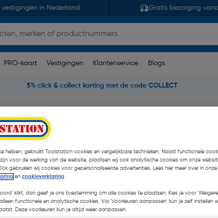
 vestigingen in Nederland
Gratis bezorging van
PRO-kaart
Vestigingen
Klantenservice
Blogs
5% click & collect korting met de code COLLECT
n & Betonboren
Labor universeelboor
e helpen, gebruikt Toolstation cookies en vergelijkbare technieken. Naast functionele cooki
 zijn voor de werking van de website, plaatsen wij ook analytische cookies om onze websit
Ook gebruiken wij cookies voor gepersonaliseerde advertenties. Lees hier meer over in onze
laring
en
cookieverklaring
.
€ 2,21
| Excl. btw € 1,83
koord' klikt, dan geef je ons toestemming om alle cookies te plaatsen. Kies je voor 'Weigere
alleen functionele en analytische cookies. Via 'Voorkeuren aanpassen' kun je zelf instellen 
atst. Deze voorkeuren kun je altijd weer aanpassen.