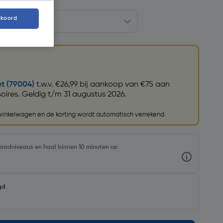
kkoord
et (79004)
t.w.v. €26,99 bij aankoop van €75 aan
ires. Geldig t/m 31 augustus 2026.
 winkelwagen en de korting wordt automatisch verrekend.
rraadniveaus en haal binnen 10 minuten op
gd
.