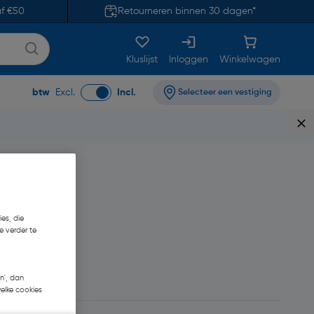
af €50
Retourneren binnen 30 dagen*
Kluslijst
Inloggen
Winkelwagen
btw
Excl.
Incl.
Selecteer een vestiging
es, die
e verder te
n', dan
welke cookies