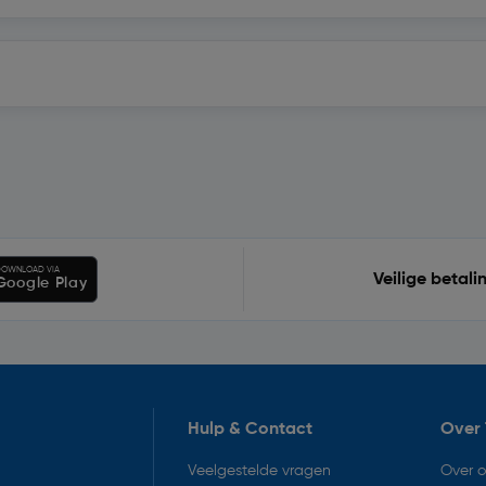
OWNLOAD VIA
Veilige betali
Google Play
Hulp & Contact
Over 
Veelgestelde vragen
Over 