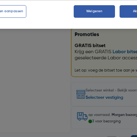
Kies productvariant
(3)
en aanpassen
Weigeren
A
Promoties
GRATIS bitset
Krijg een GRATIS
Labor bits
geselecteerde Labor accesso
Let op: voeg de bitset toe aan je
Selecteer winkel - Bekijk voo
Selecteer vestiging
op voorraad.
Morgen bezor
3
voor bezorging