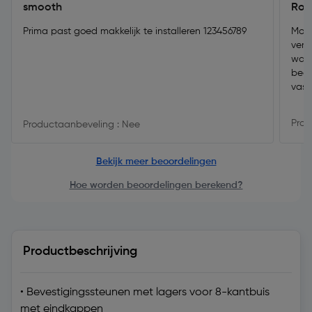
smooth
Roll
Prima past goed makkelijk te installeren 123456789
Moch
vers
want
begr
vast
Prod
Productaanbeveling : Nee
Bekijk meer beoordelingen
Hoe worden beoordelingen berekend?
Productbeschrijving
• Bevestigingssteunen met lagers voor 8-kantbuis
met eindkappen