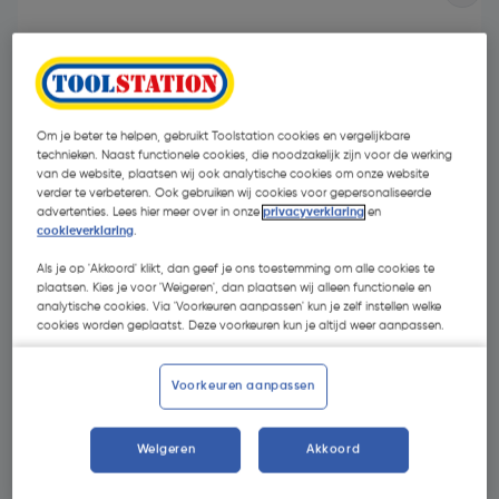
Om je beter te helpen, gebruikt Toolstation cookies en vergelijkbare
technieken. Naast functionele cookies, die noodzakelijk zijn voor de werking
van de website, plaatsen wij ook analytische cookies om onze website
verder te verbeteren. Ook gebruiken wij cookies voor gepersonaliseerde
advertenties. Lees hier meer over in onze
privacyverklaring
en
cookieverklaring
.
Als je op 'Akkoord' klikt, dan geef je ons toestemming om alle cookies te
plaatsen. Kies je voor 'Weigeren', dan plaatsen wij alleen functionele en
analytische cookies. Via 'Voorkeuren aanpassen' kun je zelf instellen welke
cookies worden geplaatst. Deze voorkeuren kun je altijd weer aanpassen.
€ 10,25
| Excl. btw € 8,47
Voorkeuren aanpassen
Selecteer winkel - Bekijk voorraadniveaus en haal binnen 10
Weigeren
Akkoord
minuten op
Selecteer vestiging