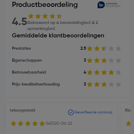
Productbeoordeling
4.5
Gebaseerd op 4 beoordeling(en) & 2
opmerking(en)
Gemiddelde klantbeoordelingen
Prestaties
2.5
Eigenschappen
3
Betrouwbaarheid
4
Prijs-kwaliteitverhouding
3
teleurgesteld
Klus
Geverifieerde aankoop
5
2020-06-22