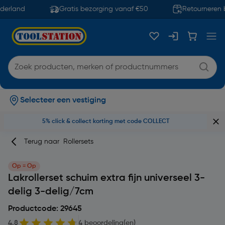
derland
Gratis bezorging vanaf €50
Retourneren b
Selecteer een vestiging
5% click & collect korting met code COLLECT
Terug naar
Rollersets
Op = Op
Lakrollerset schuim extra fijn universeel 3-
delig 3-delig/7cm
Productcode: 29645
4.8
4 beoordeling(en)