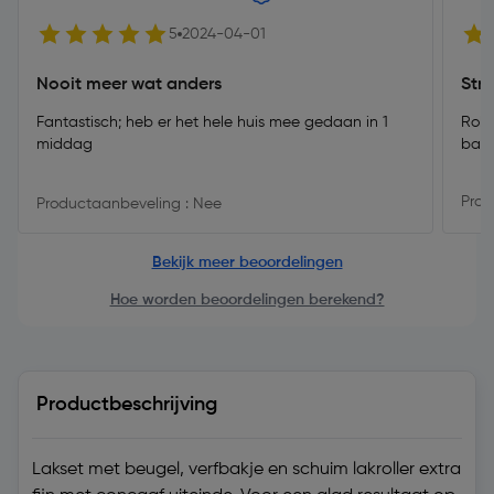
5
2024-04-01
Nooit meer wat anders
Str
Fantastisch; heb er het hele huis mee gedaan in 1
Rolt
middag
baki
Prod
Productaanbeveling : Nee
Bekijk meer beoordelingen
Hoe worden beoordelingen berekend?
Productbeschrijving
Lakset met beugel, verfbakje en schuim lakroller extra