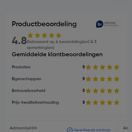
Productbeoordeling
4.8
Gebaseerd op 4 beoordeling(en) & 3
opmerking(en)
Gemiddelde klantbeoordelingen
Prestaties
5
Eigenschappen
5
Betrouwbaarheid
5
Prijs-kwaliteitverhouding
5
Adriaantjehhh
Anne
Geverifieerde aankoop