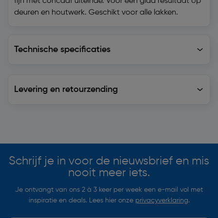
fijn met concaaf uiteinde. Voor een glad resultaat op
deuren en houtwerk. Geschikt voor alle lakken.
Technische specificaties
Technische specificaties
Levering en retourzending
Levering en retourzending
Soortgelijke artikelen
Schrijf je in voor de nieuwsbrief en mis
nooit meer iets.
Je ontvangt van ons 2 à 3 keer per week een e-mail vol met
inspiratie en deals. Lees hier onze
privacyverklaring
.