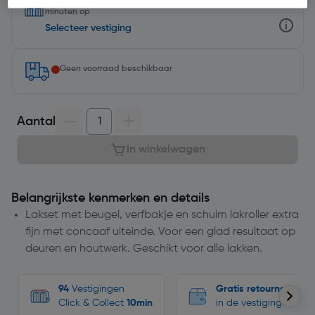
minuten op
Selecteer vestiging
Geen voorraad beschikbaar
Aantal
In winkelwagen
Belangrijkste kenmerken en details
Lakset met beugel, verfbakje en schuim lakroller extra
fijn met concaaf uiteinde. Voor een glad resultaat op
deuren en houtwerk. Geschikt voor alle lakken.
94
Vestigingen
Gratis retourneren
Click & Collect
10min
in de vestigingen