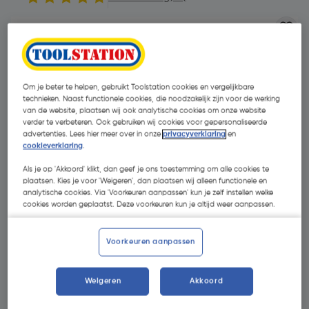
Om je beter te helpen, gebruikt Toolstation cookies en vergelijkbare
technieken. Naast functionele cookies, die noodzakelijk zijn voor de werking
van de website, plaatsen wij ook analytische cookies om onze website
verder te verbeteren. Ook gebruiken wij cookies voor gepersonaliseerde
advertenties. Lees hier meer over in onze
privacyverklaring
en
cookieverklaring
.
Als je op 'Akkoord' klikt, dan geef je ons toestemming om alle cookies te
plaatsen. Kies je voor 'Weigeren', dan plaatsen wij alleen functionele en
analytische cookies. Via 'Voorkeuren aanpassen' kun je zelf instellen welke
cookies worden geplaatst. Deze voorkeuren kun je altijd weer aanpassen.
Voorkeuren aanpassen
€ 1,36
| Excl. btw € 1,12
Weigeren
Akkoord
Selecteer winkel - Bekijk voorraadniveaus en haal binnen 10