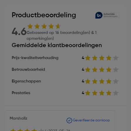
Productbeoordeling
4.6
Gebaseerd op 16 beoordeling(en) & 1
opmerking(en)
Gemiddelde klantbeoordelingen
Prijs-kwaliteitverhouding
4
Betrouwbaarheid
4
Eigenschappen
4
Prestaties
4
Marshallz
Geverifieerde aankoop