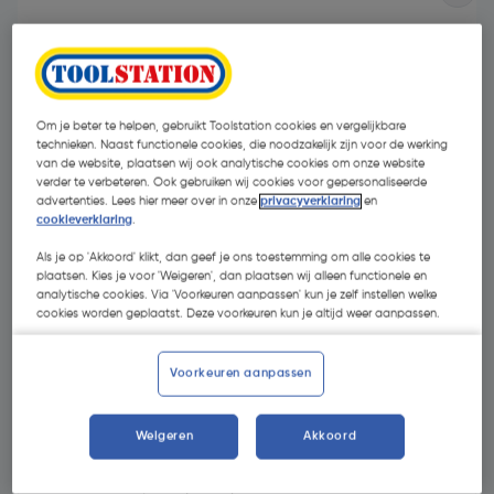
Om je beter te helpen, gebruikt Toolstation cookies en vergelijkbare
technieken. Naast functionele cookies, die noodzakelijk zijn voor de werking
van de website, plaatsen wij ook analytische cookies om onze website
verder te verbeteren. Ook gebruiken wij cookies voor gepersonaliseerde
- 30 %
advertenties. Lees hier meer over in onze
privacyverklaring
en
cookieverklaring
.
Als je op 'Akkoord' klikt, dan geef je ons toestemming om alle cookies te
plaatsen. Kies je voor 'Weigeren', dan plaatsen wij alleen functionele en
analytische cookies. Via 'Voorkeuren aanpassen' kun je zelf instellen welke
cookies worden geplaatst. Deze voorkeuren kun je altijd weer aanpassen.
€ 5,62
Voorkeuren aanpassen
€ 3,96
| Excl. btw € 3,27
Weigeren
Akkoord
Kies productvariant
(2)