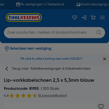
op
94 vestigingen in Nederland
Gratis bezorging v
Selecteer een vestiging
5% click & collect korting met code COLLECT
Terug naar
Kabelbevestigingen & Kabelverbinders
Lip-vorkkabelschoen 2,5 x 5,3mm blauw
Productcode: 81955
| 100 Stuks
4.6
16 beoordeling(en)