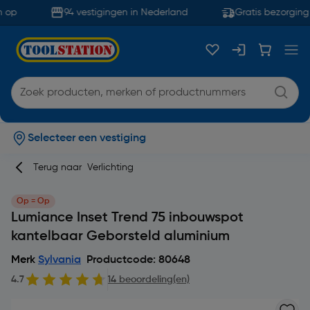
 op
94 vestigingen in Nederland
Gratis bezorging 
Selecteer een vestiging
Terug naar
Verlichting
Op = Op
Lumiance Inset Trend 75 inbouwspot
kantelbaar Geborsteld aluminium
Merk
Sylvania
Productcode: 80648
4.7
14 beoordeling(en)