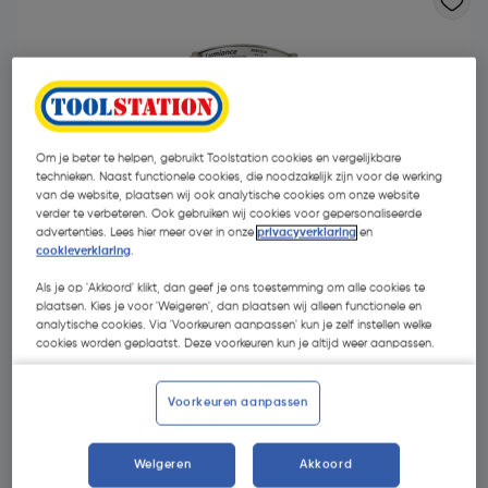
Om je beter te helpen, gebruikt Toolstation cookies en vergelijkbare
technieken. Naast functionele cookies, die noodzakelijk zijn voor de werking
van de website, plaatsen wij ook analytische cookies om onze website
- 35 %
verder te verbeteren. Ook gebruiken wij cookies voor gepersonaliseerde
advertenties. Lees hier meer over in onze
privacyverklaring
en
cookieverklaring
.
Als je op 'Akkoord' klikt, dan geef je ons toestemming om alle cookies te
plaatsen. Kies je voor 'Weigeren', dan plaatsen wij alleen functionele en
analytische cookies. Via 'Voorkeuren aanpassen' kun je zelf instellen welke
cookies worden geplaatst. Deze voorkeuren kun je altijd weer aanpassen.
€ 8,53
€ 5,58
| Excl. btw € 4,61
Voorkeuren aanpassen
Weigeren
Akkoord
Kies productvariant
(1)