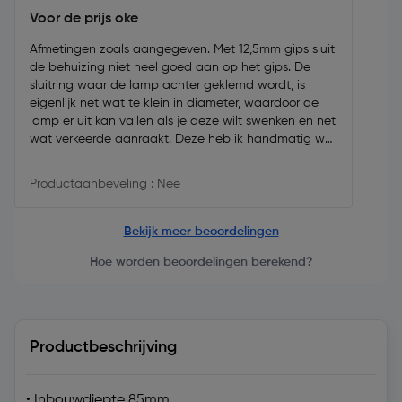
Voor de prijs oke
Afmetingen zoals aangegeven. Met 12,5mm gips sluit
de behuizing niet heel goed aan op het gips. De
sluitring waar de lamp achter geklemd wordt, is
eigenlijk net wat te klein in diameter, waardoor de
lamp er uit kan vallen als je deze wilt swenken en net
wat verkeerde aanraakt. Deze heb ik handmatig wat
opgerekt. Ook is deze niet dik genoeg waardoor de
lamp heen en weer kan schuiven in de behuizing.
Productaanbeveling : Nee
Plastic inschuif ding waar de fitting aan zit, wat in de
behuizing wordt geschoven, zit niet echt vast, heb ik
met wat kit vastgezet.
Bekijk meer beoordelingen
Hoe worden beoordelingen berekend?
Productbeschrijving
• Inbouwdiepte 85mm