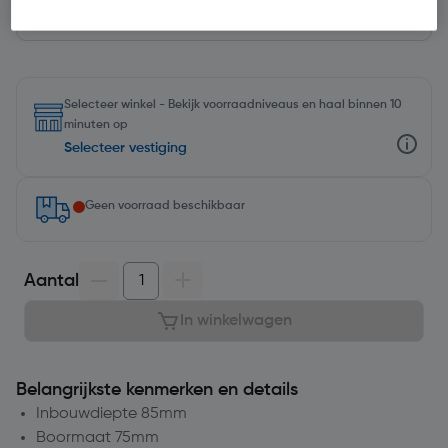
Selecteer winkel - Bekijk voorraadniveaus en haal binnen 10
minuten op
Selecteer vestiging
Geen voorraad beschikbaar
Aantal
In winkelwagen
Belangrijkste kenmerken en details
Inbouwdiepte 85mm
Boormaat 75mm