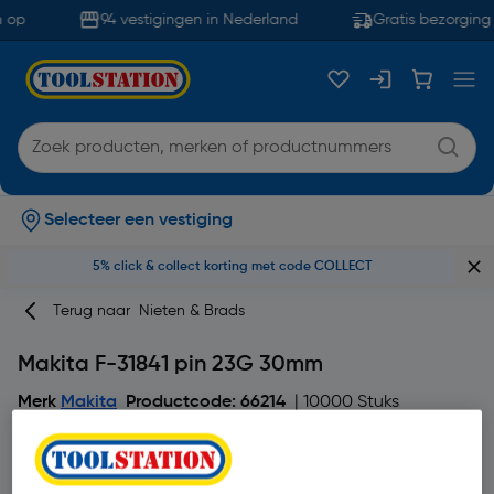
 op
94 vestigingen in Nederland
Gratis bezorging 
Selecteer een vestiging
5% click & collect korting met code COLLECT
Terug naar
Nieten & Brads
Makita F-31841 pin 23G 30mm
Merk
Makita
Productcode: 66214
| 10000 Stuks