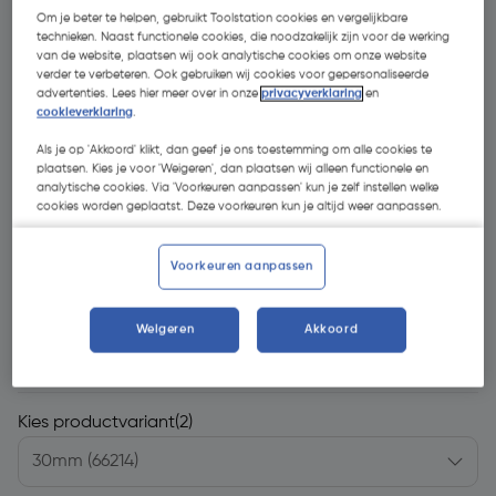
Om je beter te helpen, gebruikt Toolstation cookies en vergelijkbare
technieken. Naast functionele cookies, die noodzakelijk zijn voor de werking
van de website, plaatsen wij ook analytische cookies om onze website
verder te verbeteren. Ook gebruiken wij cookies voor gepersonaliseerde
advertenties. Lees hier meer over in onze
privacyverklaring
en
cookieverklaring
.
Als je op 'Akkoord' klikt, dan geef je ons toestemming om alle cookies te
plaatsen. Kies je voor 'Weigeren', dan plaatsen wij alleen functionele en
analytische cookies. Via 'Voorkeuren aanpassen' kun je zelf instellen welke
cookies worden geplaatst. Deze voorkeuren kun je altijd weer aanpassen.
Voorkeuren aanpassen
Weigeren
Akkoord
€ 27,49
| Excl. btw € 22,72
Kies productvariant
(2)