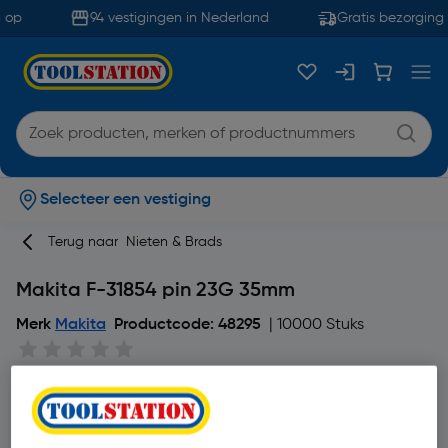
 op
94 vestigingen in Nederland
Gratis bezorging 
Selecteer een vestiging
Terug naar
Nieten & Brads
Makita F-31854 pin 23G 35mm
Merk
Makita
Productcode: 48295
| 10000 Stuks