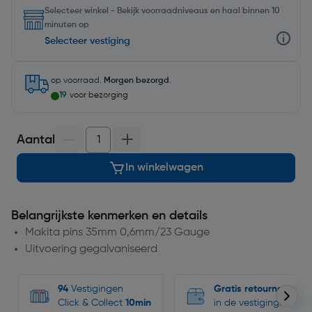
Selecteer winkel - Bekijk voorraadniveaus en haal binnen 10
minuten op
Selecteer vestiging
op voorraad.
Morgen bezorgd
.
19
voor bezorging
Aantal
In winkelwagen
Belangrijkste kenmerken en details
Makita pins 35mm 0,6mm/23 Gauge
Uitvoering gegalvaniseerd
94
Vestigingen
Gratis retourneren
Click & Collect
10min
in de vestigingen