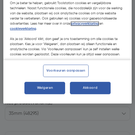
Om je beter te helpen, gebruikt Toolstation cookies en vergelijkbare
technieken. Naast functionele cookies, die noodzakelijk zijn voor de werking
van de website, plaatsen wij ook analytische cookies om onze website
verder te verbeteren. Ook gebruiken wij cookies voor gepersonaliseerde
advertenties. Lees hier meer over in onze
privacyverklaring
en
cookieverklaring
.
Als je op 'Akkoord' klikt, dan geef je ons toestemming om alle cookies te
plaatsen. Kies je voor 'Weigeren', dan plaatsen wij alleen functionele en
analytische cookies. Via 'Voorkeuren aanpassen' kun je zelf instellen welke
cookies worden geplaatst. Deze voorkeuren kun je altijd weer aanpassen.
Voorkeuren aanpassen
€ 30,79
| Excl. btw € 25,45
Weigeren
Akkoord
Kies productvariant
(2)