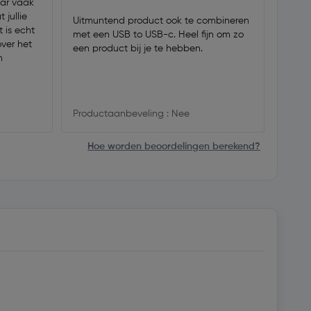
ar vaak
Het we
 jullie
telef
Uitmuntend product ook te combineren
 is echt
kon h
met een USB to USB-c. Heel fijn om zo
over het
een product bij je te hebben.
n
Produ
Productaanbeveling : Nee
Hoe worden beoordelingen berekend?