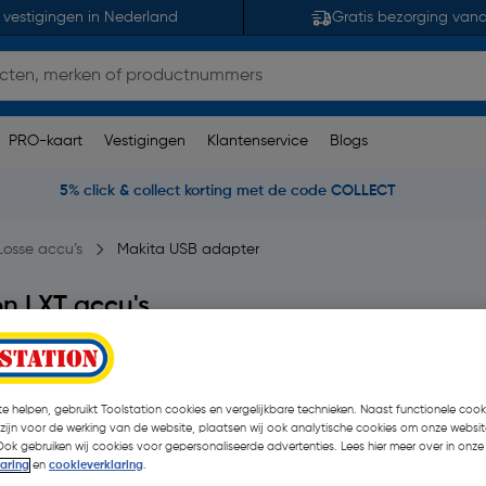
 vestigingen in Nederland
Gratis bezorging van
PRO-kaart
Vestigingen
Klantenservice
Blogs
5% click & collect korting met de code COLLECT
Losse accu’s
Makita USB adapter
on LXT accu's
79 opmerking(en)
| Stuk
€ 32,00
e helpen, gebruikt Toolstation cookies en vergelijkbare technieken. Naast functionele cooki
€ 30,00
| Excl. btw € 
 zijn voor de werking van de website, plaatsen wij ook analytische cookies om onze websit
Ook gebruiken wij cookies voor gepersonaliseerde advertenties. Lees hier meer over in onze
laring
en
cookieverklaring
.