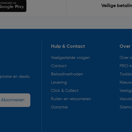
OWNLOAD VIA
Veilige betali
Google Play
Hulp & Contact
Over 
Veelgestelde vragen
Over 
Contact
PRO-k
Betaalmethoden
Toolst
iratie en deals.
Levering
Nieuws
Click & Collect
Vestig
Ruilen en retourneren
Vacat
Abonneren
Garantie
Sitem