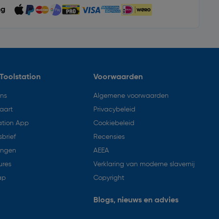
ng
Toolstation
Voorwaarden
ons
Algemene voorwaarden
aart
Privacybeleid
ation App
Cookiebeleid
brief
Recensies
ingen
AEEA
ures
Verklaring van moderne slavernij
ap
Copyright
Blogs, nieuws en advies