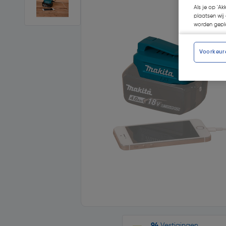
Als je op 'Ak
plaatsen wij 
worden gepla
Voorkeur
94
Vestigingen