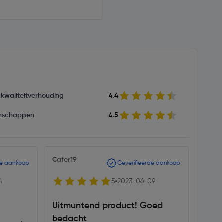
s-kwaliteitverhouding
4.4
nschappen
4.5
Cafer19
Stoki
de aankoop
Geverifieerde aankoop
4
5
2023-06-09
Uitmuntend product! Goed
Maki
bedacht