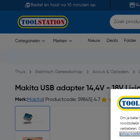
Bestel en haal na 10 minuten op
94
Nieuw
Deals
Folder
Categorieën
Merken
|
Thuis
Elektrisch Gereedschap
Accu's & Opladers
Makita USB adapter 14,4V - 18V Li-i
Merk:
Makita
| Productcode: 59845
| 4.7
Om je beter t
noodzakelijk
verbeteren. 
privacyverk