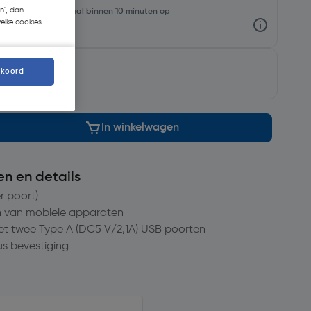
n', dan
oorraadniveaus en haal binnen 10 minuten op
welke cookies
rgd
.
kkoord
In winkelwagen
en en details
r poort)
n van mobiele apparaten
met twee Type A (DC5 V/2,1A) USB poorten
us bevestiging