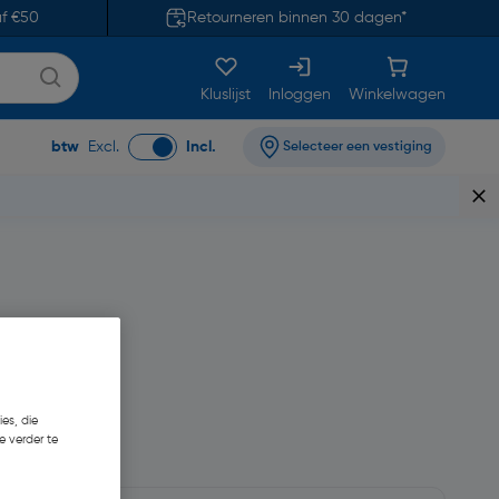
af €50
Retourneren binnen 30 dagen*
Kluslijst
Inloggen
Winkelwagen
btw
Excl.
Incl.
Selecteer een vestiging
es, die
24,79
e verder te