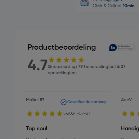
Click & Collect
10min
Productbeoordeling
4.7
Gebaseerd op 79 beoordeling(en) & 27
opmerking(en)
Maikel 87
AdeV
Geverifieerde aankoop
5
2024-07-27
Top spul
Handig