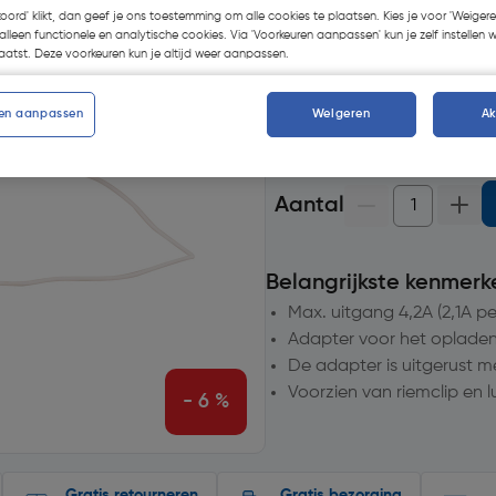
koord' klikt, dan geef je ons toestemming om alle cookies te plaatsen. Kies je voor 'Weigere
Selecteer winkel - Bekijk v
alleen functionele en analytische cookies. Via 'Voorkeuren aanpassen' kun je zelf instellen 
Selecteer vestiging
atst. Deze voorkeuren kun je altijd weer aanpassen.
op voorraad.
Morgen bezo
en aanpassen
Weigeren
A
10
voor bezorging
Aantal
Belangrijkste kenmerk
Max. uitgang 4,2A (2,1A pe
Adapter voor het oplade
De adapter is uitgerust 
Voorzien van riemclip en l
- 6 %
Gratis retourneren
Gratis bezorging