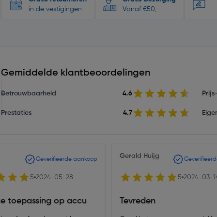
in de vestigingen
Vanaf €50,-
Gemiddelde klantbeoordelingen
Betrouwbaarheid
4.6
Prij
Prestaties
4.7
Eige
Gerald Huijg
Geverifieerde aankoop
Geverifieer
5
2024-05-28
5
2024-03-1
e toepassing op accu
Tevreden