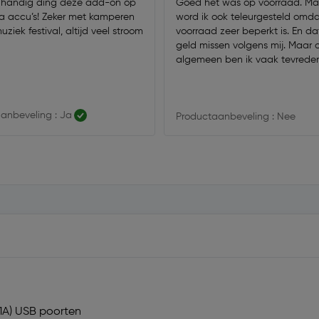
 handig ding deze add-on op
Goed het was op voorraad. Ma
a accu’s! Zeker met kamperen
word ik ook teleurgesteld omdat
ziek festival, altijd veel stroom
voorraad zeer beperkt is. En dat
geld missen volgens mij. Maar 
algemeen ben ik vaak tevrede
anbeveling : Ja
Productaanbeveling : Nee
,1A) USB poorten