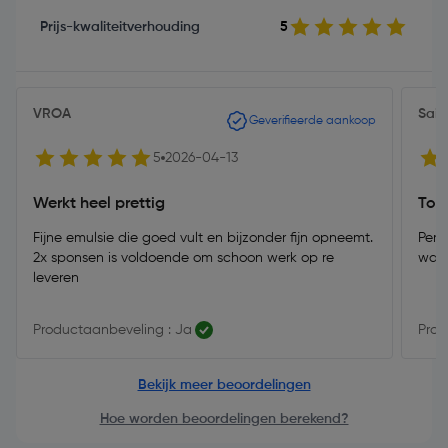
Prijs-kwaliteitverhouding
5
VROA
Sain
Geverifieerde aankoop
5
2026-04-13
Werkt heel prettig
Top
Fijne emulsie die goed vult en bijzonder fijn opneemt.
Perf
2x sponsen is voldoende om schoon werk op re
wass
leveren
Productaanbeveling : Ja
Prod
Bekijk meer beoordelingen
Hoe worden beoordelingen berekend?