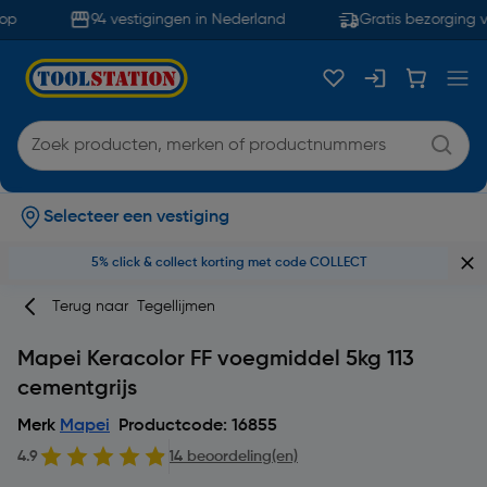
p
94 vestigingen in Nederland
Gratis bezorging v
Selecteer een vestiging
5% click & collect korting met code COLLECT
Terug naar
Tegellijmen
Mapei Keracolor FF voegmiddel 5kg 113
cementgrijs
Merk
Mapei
Productcode: 16855
4.9
14 beoordeling(en)