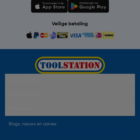
Downloaden in de
DOWNLOAD VIA
App Store
Google Play
Veilige betaling
Hulp & Contact
Over Toolstation
Voorwaarden
Blogs, nieuws en advies