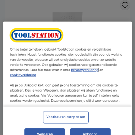
Om je beter te helpen, gebruikt Toolstation cookies en vergelijkbare
technieken. Naast functionele cookies, die noodzakelijk zijn voor de werking
van de website, plaatsen wij ook analytische cookies om onze website
verder te verbeteren. Ook gebruiken wij cookies voor gepersonaliseerde
advertenties. Lees hier meer over in onze
privacyverklaring
en
cookieverklaring
.
Als je op 'Akkoord' klikt, dan geef je ons toestemming om alle cookies te
plaatsen. Kies je voor 'Weigeren', dan plaatsen wij alleen functionele en
analytische cookies. Via 'Voorkeuren aanpassen' kun je zelf instellen welke
cookies worden geplaatst. Deze voorkeuren kun je altijd weer aanpassen.
€ 14,45
| Excl. btw € 11,94
€ 2,89/kg
Voorkeuren aanpassen
Kies productvariant
(8)
Weigeren
Akkoord