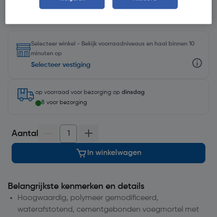
Selecteer winkel - Bekijk voorraadniveaus en haal binnen 10
minuten op
Selecteer vestiging
op voorraad
voor bezorging op
dinsdag
8
voor bezorging
Aantal
In winkelwagen
Belangrijkste kenmerken en details
Hoogwaardig, polymeer gemodificeerd,
waterafstotend, cementgebonden voegmortel met