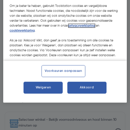
Om je beter te helpen, gebruikt Toolstation cookies en vergelijkbare
technieken. Naast functionele cookies, die noodzakelijk zijn voor de werking
van de website, plaatsen wij ook analytische cookies om onze website
verder te verbeteren. Ook gebruiken wij cookies voor gepersonaliseerde
advertenties. Lees hier meer over in onze
privacyverklaring
en
cookieverklaring
.
Als je op 'Akkoord' klikt, dan geef je ons toestemming om alle cookies te
plaatsen. Kies je voor 'Weigeren', dan plaatsen wij alleen functionele en
analytische cookies. Via 'Voorkeuren aanpassen' kun je zelf instellen welke
cookies worden geplaatst. Deze voorkeuren kun je altijd weer aanpassen.
Voorkeuren aanpassen
Weigeren
Akkoord
€ 33,39
| Excl. btw € 27,59
€ 44,52/L
Selecteer winkel - Bekijk voorraadniveaus en haal binnen 10
minuten op