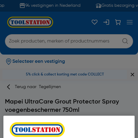
op
94 vestigingen in Nederland
Gratis bezorging v
Selecteer een vestiging
5% click & collect korting met code COLLECT
Terug naar
Tegellijmen
Mapei UltraCare Grout Protector Spray
voegenbeschermer 750ml
Merk
Mapei
Productcode: 49804