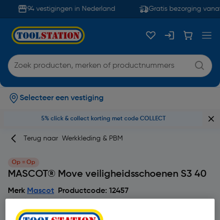
94 vestigingen in Nederland
Gratis bezorging vanaf
Selecteer een vestiging
5% click & collect korting met code COLLECT
Terug naar
Werkkleding & PBM
Op = Op
MASCOT® Move veiligheidsschoenen S3 40
Merk
Mascot
Productcode: 12457