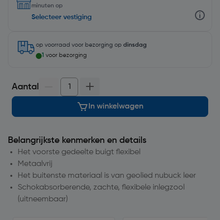
minuten op
Selecteer vestiging
op voorraad
voor bezorging op
dinsdag
1
voor bezorging
Aantal
In winkelwagen
Belangrijkste kenmerken en details
Het voorste gedeelte buigt flexibel
Metaalvrij
Het buitenste materiaal is van geolied nubuck leer
Schokabsorberende, zachte, flexibele inlegzool
(uitneembaar)