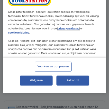
Om je beter te helpen, gebruikt Toolstation cookies en vergelijkbare
technieken. Naast functionele cookies, die noodzakelijk zijn voor de werking
van de website, plaatsen wij ook analytische cookies om onze website
verder te verbeteren. Ook gebruiken wij cookies voor gepersonaliseerde
advertenties. Lees hier meer over in onze
privacyverklaring
en
cookieverklaring
.
Als je op 'Akkoord' klikt, dan geef je ons toestemming om alle cookies te
- 30 %
plaatsen. Kies je voor 'Weigeren', dan plaatsen wij alleen functionele en
analytische cookies. Via 'Voorkeuren aanpassen' kun je zelf instellen welke
cookies worden geplaatst. Deze voorkeuren kun je altijd weer aanpassen.
Voorkeuren aanpassen
€ 69,79
Weigeren
Akkoord
€ 48,85
| Excl. btw € 40,37
Selecteer winkel - Bekijk voorraadniveaus en haal binnen 10