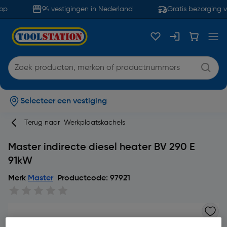
p
94 vestigingen in Nederland
Gratis bezorging v
Selecteer een vestiging
Terug naar
Werkplaatskachels
Master indirecte diesel heater BV 290 E
91kW
Merk
Master
Productcode: 97921