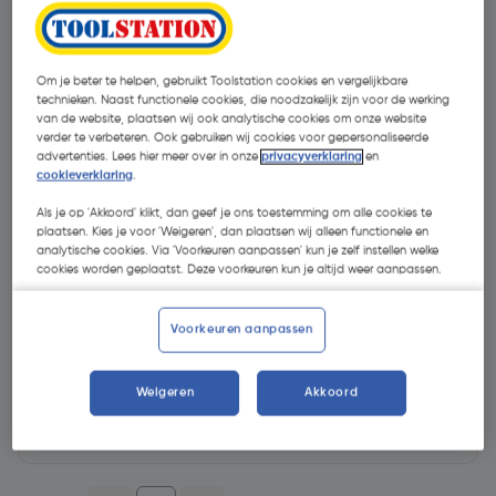
Om je beter te helpen, gebruikt Toolstation cookies en vergelijkbare
technieken. Naast functionele cookies, die noodzakelijk zijn voor de werking
van de website, plaatsen wij ook analytische cookies om onze website
verder te verbeteren. Ook gebruiken wij cookies voor gepersonaliseerde
advertenties. Lees hier meer over in onze
privacyverklaring
en
cookieverklaring
.
Als je op 'Akkoord' klikt, dan geef je ons toestemming om alle cookies te
plaatsen. Kies je voor 'Weigeren', dan plaatsen wij alleen functionele en
analytische cookies. Via 'Voorkeuren aanpassen' kun je zelf instellen welke
cookies worden geplaatst. Deze voorkeuren kun je altijd weer aanpassen.
€ 3160,98
Voorkeuren aanpassen
| Excl. btw € 2612,38
Weigeren
Akkoord
op voorraad, leverbaar binnen 3-5 werkdagen.
Geen voorraad beschikbaar