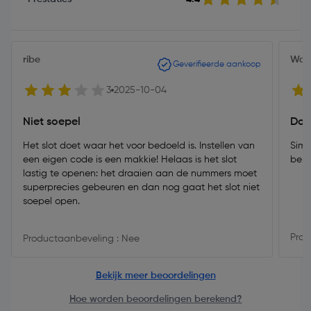
ribe
Wout
Geverifieerde aankoop
3
2025-10-04
Niet soepel
Doe
Het slot doet waar het voor bedoeld is. Instellen van
Simp
een eigen code is een makkie! Helaas is het slot
bena
lastig te openen: het draaien aan de nummers moet
superprecies gebeuren en dan nog gaat het slot niet
soepel open.
Prod
Productaanbeveling : Nee
Bekijk meer beoordelingen
Hoe worden beoordelingen berekend?