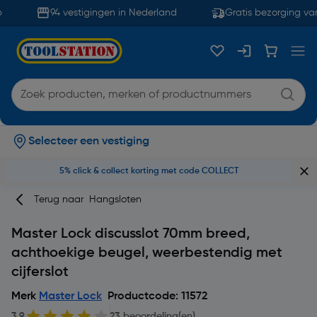
94 vestigingen in Nederland
Gratis bezorging van
Selecteer een vestiging
5% click & collect korting met code COLLECT
Terug naar
Hangsloten
Master Lock discusslot 70mm breed,
achthoekige beugel, weerbestendig met
cijferslot
Merk
Master Lock
Productcode: 11572
3.9
23 beoordeling(en)