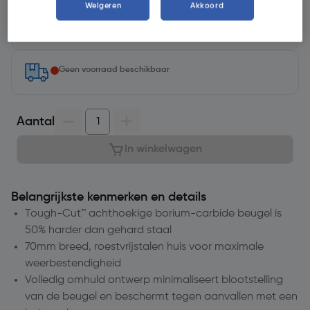
Selecteer winkel - Bekijk voorraadniveaus en haal binnen 10
Weigeren
Akkoord
minuten op
Selecteer vestiging
Geen voorraad beschikbaar
Aantal
In winkelwagen
Belangrijkste kenmerken en details
Tough-Cut™ achthoekige borium-carbide beugel is
50% harder dan gehard staal
70mm breed, roestvrijstalen huis voor maximale
weerbestendigheid
Volledig omhuld ontwerp minimaliseert blootstelling
van de beugel en beschermt tegen aanvallen met een