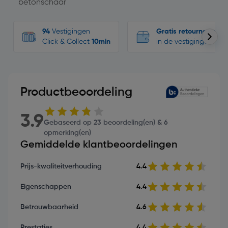
betonschaar
94
Vestigingen
Gratis retourneren
Click & Collect
10min
in de vestigingen
Productbeoordeling
3.9
Gebaseerd op 23 beoordeling(en) & 6
opmerking(en)
Gemiddelde klantbeoordelingen
Prijs-kwaliteitverhouding
4.4
Eigenschappen
4.4
Betrouwbaarheid
4.6
Prestaties
4.4