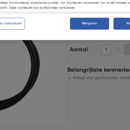
alleen functionele en analytische cookies. Via 'Voorkeuren aanpassen' kun je zelf instellen 
Selecteer winkel - Bekijk voo
atst. Deze voorkeuren kun je altijd weer aanpassen.
Selecteer vestiging
en aanpassen
Weigeren
A
Geen voorraad beschikb
Aantal
Belangrijkste kenmerke
Kabel van gevlochten staa