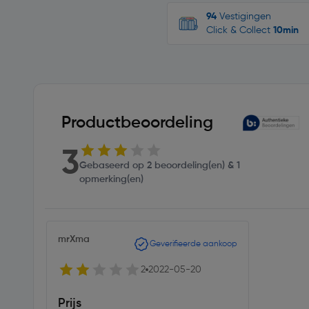
94
Vestigingen
Click & Collect
10min
Productbeoordeling
3
Gebaseerd op 2 beoordeling(en) & 1
opmerking(en)
mrXma
Geverifieerde aankoop
2
2022-05-20
Prijs