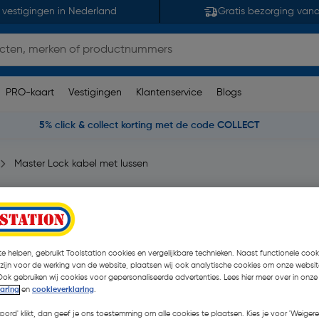
 vestigingen in Nederland
Gratis bezorging van
PRO-kaart
Vestigingen
Klantenservice
Blogs
5% click & collect korting met de code COLLECT
Master Lock kabel met lussen
Ø10mm
2 opmerking(en)
| Stuk
e helpen, gebruikt Toolstation cookies en vergelijkbare technieken. Naast functionele cooki
 zijn voor de werking van de website, plaatsen wij ook analytische cookies om onze websit
€ 13,59
| Excl. btw € 11,23
Ook gebruiken wij cookies voor gepersonaliseerde advertenties. Lees hier meer over in onze
laring
en
cookieverklaring
.
koord' klikt, dan geef je ons toestemming om alle cookies te plaatsen. Kies je voor 'Weigere