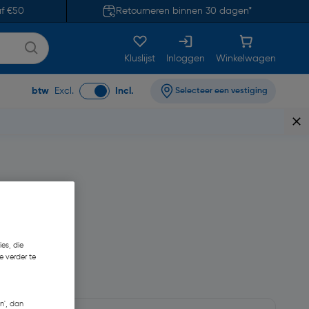
af €50
Retourneren binnen 30 dagen*
Kluslijst
Inloggen
Winkelwagen
btw
Excl.
Incl.
Selecteer een vestiging
es, die
e verder te
n', dan