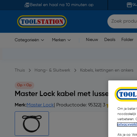
Bestel en haal na 10 minuten op
94
Nieuw
Deals
Folder
Categorieën
Merken
|
Thuis
Hang- & Sluitwerk
Kabels, kettingen en ankers
Op = Op
Master Lock kabel met lussen 3mx
Merk:
Master Lock
| Productcode: 95322
| 3
Om je beter t
noodzakelijk
verbeteren. 
privacyverk
Als je op 'Ak