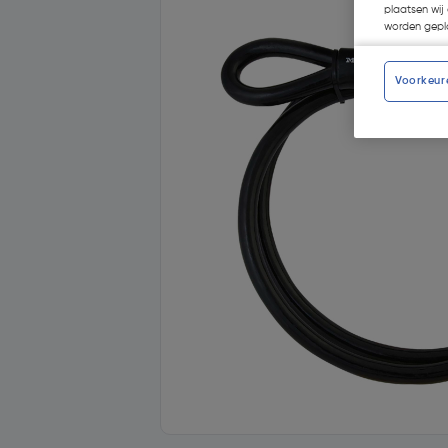
plaatsen wij 
worden gepla
Voorkeur