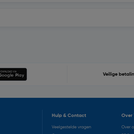
OWNLOAD VIA
Veilige betali
Google Play
Hulp & Contact
Over 
Veelgestelde vragen
Over 