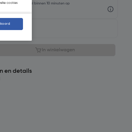
welke cookies
rraadniveaus en haal binnen 10 minuten op
kkoord
aar
In winkelwagen
n en details
l