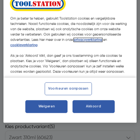
Om je beter te helpen, gebruikt Toolstation cookies en vergelijkbare
technieken. Naast functionele cookies, die noodzakelijk zijn voor de werking
van de website, plaatsen wij ook analytische cookies om onze website
verder te verbeteren. Ook gebruiken wij cookies voor gepersonaliseerde
advertenties. Lees hier meer over in onze
privacyverklaring
en
cookieverklaring
.
Als je op 'Akkoord' klikt, dan geef je ons toestemming om alle cookies te
plaatsen. Kies je voor 'Weigeren', dan plaatsen wij alleen functionele en
analytische cookies. Via 'Voorkeuren aanpassen' kun je zelf instellen welke
cookies worden geplaatst. Deze voorkeuren kun je altijd weer aanpassen.
Voorkeuren aanpassen
€ 6,92
| Excl. btw € 5,72
Weigeren
Akkoord
Kies productvariant
(5)