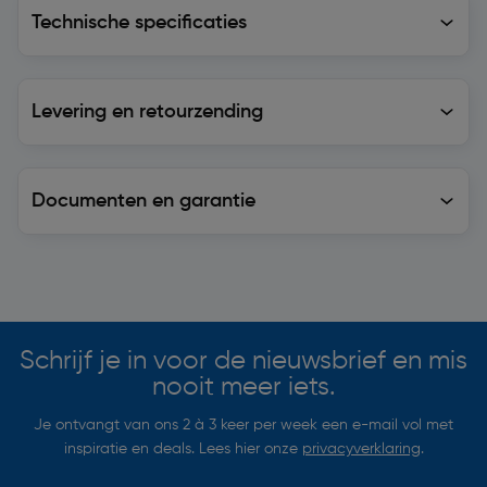
Technische specificaties
Technische specificaties
Levering en retourzending
Levering en retourzending
Documenten en garantie
Soortgelijke artikelen
Schrijf je in voor de nieuwsbrief en mis
nooit meer iets.
Je ontvangt van ons 2 à 3 keer per week een e-mail vol met
inspiratie en deals. Lees hier onze
privacyverklaring
.