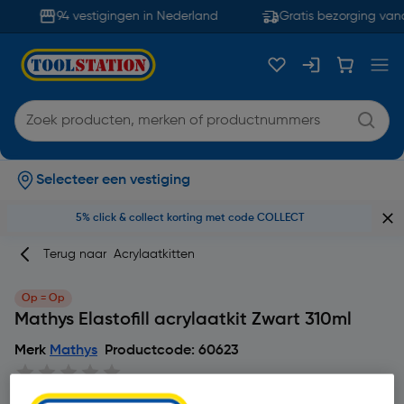
94 vestigingen in Nederland
Gratis bezorging vana
Selecteer een vestiging
5% click & collect korting met code COLLECT
Terug naar
Acrylaatkitten
Op = Op
Mathys Elastofill acrylaatkit Zwart 310ml
Merk
Mathys
Productcode: 60623