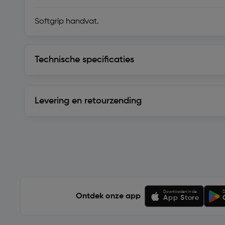
Softgrip handvat.
Technische specificaties
Technische specificaties
Levering en retourzending
Levering en retourzending
Soortgelijke artikelen
Downloaden in de
D
Ontdek onze app
App Store