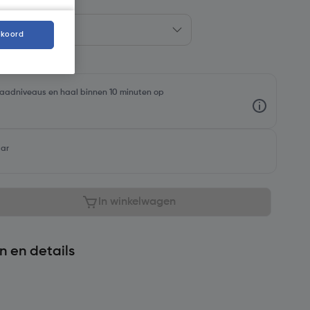
kkoord
rraadniveaus en haal binnen 10 minuten op
aar
In winkelwagen
n en details