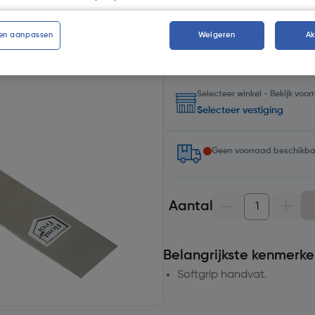
Kies productvariant
(1)
en aanpassen
Weigeren
A
Selecteer winkel - Bekijk voo
Selecteer vestiging
Geen voorraad beschikb
Aantal
Belangrijkste kenmerke
Softgrip handvat.