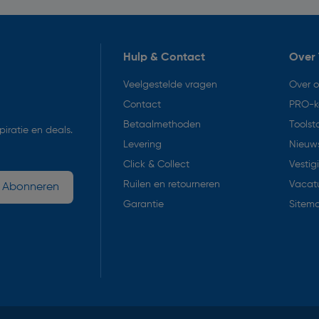
Hulp & Contact
Over 
Veelgestelde vragen
Over 
Contact
PRO-k
Betaalmethoden
Toolst
iratie en deals.
Levering
Nieuws
Click & Collect
Vestig
Ruilen en retourneren
Vacat
Abonneren
Garantie
Sitem