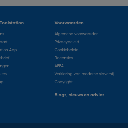
Toolstation
Voorwaarden
ons
Algemene voorwaarden
aart
Privacybeleid
ation App
Cookiebeleid
brief
Recensies
ingen
AEEA
ures
Verklaring van moderne slavernij
ap
Copyright
Blogs, nieuws en advies