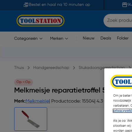
Bestel en haal na 10 minuten op
94
Nieuw
Deals
Folder
Categorieën
Merken
|
Thuis
Handgereedschap
Stukadoorsgereedschap
Op = Op
Melkmeisje reparatietroffel 50mm R
Om je beter t
Merk:
Melkmeisje
| Productcode: 15504
| 4.3
noodzakelijk
verbeteren. 
privacyverk
Als je op 'Ak
plaatsen wij 
worden gepla