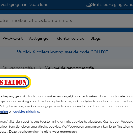
 vestigingen in Nederland
Gratis bezorging van
PRO-kaart
Vestigingen
Klantenservice
Blogs
5% click & collect korting met de code COLLECT
Stukadoor troffels
Melkmeisje reparatietroffel
VS
e helpen, gebruikt Toolstation cookies en vergelijkbare technieken. Naast functionele cooki
3 opmerking(en)
| Stuk
 zijn voor de werking van de website, plaatsen wij ook analytische cookies om onze websit
Ook gebruiken wij cookies voor gepersonaliseerde advertenties. Lees hier meer over in onze
laring
en
cookieverklaring
.
€ 3,68
| Excl. btw € 3,04
koord' klikt, dan geef je ons toestemming om alle cookies te plaatsen. Kies je voor 'Weigere
alleen functionele en analytische cookies. Via 'Voorkeuren aanpassen' kun je zelf instellen 
atst. Deze voorkeuren kun je altijd weer aanpassen.