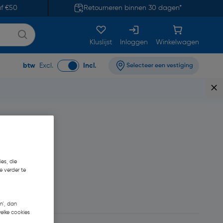
af €50
Retourneren binnen 30 dagen*
Kluslijst
Inloggen
Winkelwagen
btw
Excl.
Incl.
Selecteer een vestiging
es, die
e verder te
n', dan
welke cookies