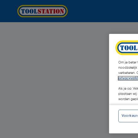
Om je beter t
noodzakelijk
verbeteren. 
privacyverk
Als je op 'Ak
plaatsen wij 
worden gepla
Voorkeur