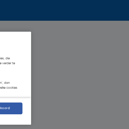
es, die
e verder te
n', dan
welke cookies
kkoord