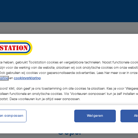
e helpen, gebruikt Toolstation cookies en vergelijkbare technieken. Naast functionele cooki
 zijn voor de werking van de website, plaatsen wij ook analytische cookies om onze websit
Ook gebruiken wij cookies voor gepersonaliseerde advertenties. Lees hier meer over in onze
laring
en
cookieverklaring
.
koord' klikt, dan geef je ons toestemming om alle cookies te plaatsen. Kies je voor 'Weigere
alleen functionele en analytische cookies. Via 'Voorkeuren aanpassen' kun je zelf instellen 
atst. Deze voorkeuren kun je altijd weer aanpassen.
en aanpassen
Weigeren
A
Oops!