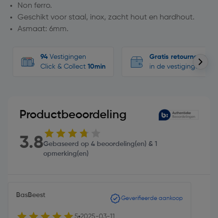
Non ferro.
Geschikt voor staal, inox, zacht hout en hardhout.
Asmaat: 6mm.
94
Vestigingen
Gratis retourneren
Click & Collect
10min
in de vestigingen
Productbeoordeling
3.8
Gebaseerd op 4 beoordeling(en) & 1
opmerking(en)
BasBeest
Geverifieerde aankoop
5
2025-03-11