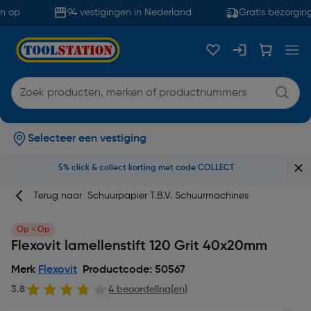
 op
94 vestigingen in Nederland
Gratis bezorging
Selecteer een vestiging
5% click & collect korting met code COLLECT
Terug naar
Schuurpapier T.b.v. Schuurmachines
Op = Op
Flexovit lamellenstift 120 Grit 40x20mm
Merk
Flexovit
Productcode: 50567
3.8
4 beoordeling(en)