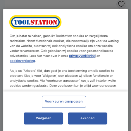
Om je beter te helpen, gebruikt Toolstation cookies en vergelijkbare
technieken. Naast functionele cookies, die noodzakelijk zijn voor de werking
van de website, plaatsen wij ook analytische cookies om onze website
verder te verbeteren. Ook gebruiken wij cookies voor gepersonaliseerde
advertenties. Lees hier meer over in onze
privacyverklaring
en
- 30 %
cookieverklaring
.
Als je op 'Akkoord' klikt, dan geef je ons toestemming om alle cookies te
plaatsen. Kies je voor 'Weigeren', dan plaatsen wij alleen functionele en
analytische cookies. Via 'Voorkeuren aanpassen' kun je zelf instellen welke
cookies worden geplaatst. Deze voorkeuren kun je altijd weer aanpassen.
€ 2,25
Voorkeuren aanpassen
€ 1,57
| Excl. btw € 1,30
Weigeren
Akkoord
Kies productvariant
(5)