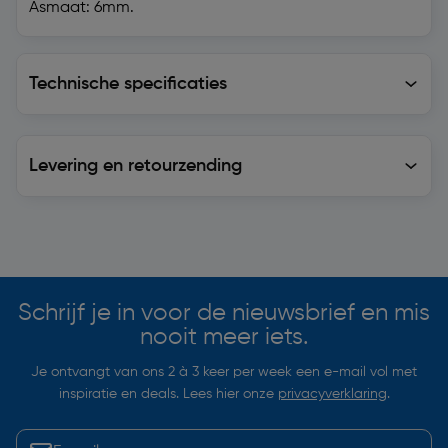
Asmaat: 6mm.
Technische specificaties
Technische specificaties
Levering en retourzending
Levering en retourzending
Soortgelijke artikelen
Schrijf je in voor de nieuwsbrief en mis
nooit meer iets.
Je ontvangt van ons 2 à 3 keer per week een e-mail vol met
inspiratie en deals. Lees hier onze
privacyverklaring
.