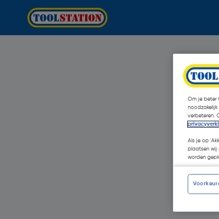
Om je beter t
noodzakelijk
verbeteren. 
privacyverk
Als je op 'Ak
plaatsen wij 
worden gepla
Voorkeur