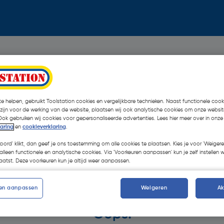
e helpen, gebruikt Toolstation cookies en vergelijkbare technieken. Naast functionele cooki
 zijn voor de werking van de website, plaatsen wij ook analytische cookies om onze websit
Ook gebruiken wij cookies voor gepersonaliseerde advertenties. Lees hier meer over in onze
laring
en
cookieverklaring
.
koord' klikt, dan geef je ons toestemming om alle cookies te plaatsen. Kies je voor 'Weigere
alleen functionele en analytische cookies. Via 'Voorkeuren aanpassen' kun je zelf instellen 
atst. Deze voorkeuren kun je altijd weer aanpassen.
en aanpassen
Weigeren
A
Oops!