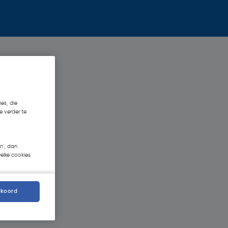
es, die
e verder te
n', dan
welke cookies
kkoord