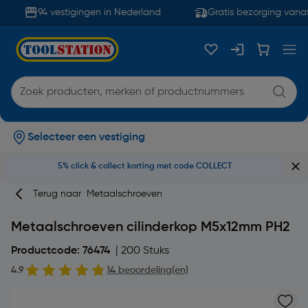
94 vestigingen in Nederland
Gratis bezorging vanaf
Selecteer een vestiging
5% click & collect korting met code COLLECT
Terug naar
Metaalschroeven
Metaalschroeven cilinderkop M5x12mm PH2
Productcode: 76474
| 200 Stuks
4.9
14 beoordeling(en)