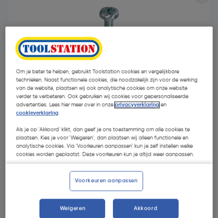
Om je beter te helpen, gebruikt Toolstation cookies en vergelijkbare
technieken. Naast functionele cookies, die noodzakelijk zijn voor de werking
- 63 %
van de website, plaatsen wij ook analytische cookies om onze website
verder te verbeteren. Ook gebruiken wij cookies voor gepersonaliseerde
advertenties. Lees hier meer over in onze
privacyverklaring
en
cookieverklaring
.
Als je op 'Akkoord' klikt, dan geef je ons toestemming om alle cookies te
plaatsen. Kies je voor 'Weigeren', dan plaatsen wij alleen functionele en
analytische cookies. Via 'Voorkeuren aanpassen' kun je zelf instellen welke
€ 8,91
cookies worden geplaatst. Deze voorkeuren kun je altijd weer aanpassen.
€ 3,26
| Excl. btw € 2,69
Voorkeuren aanpassen
Kies productvariant
(13)
Weigeren
Akkoord