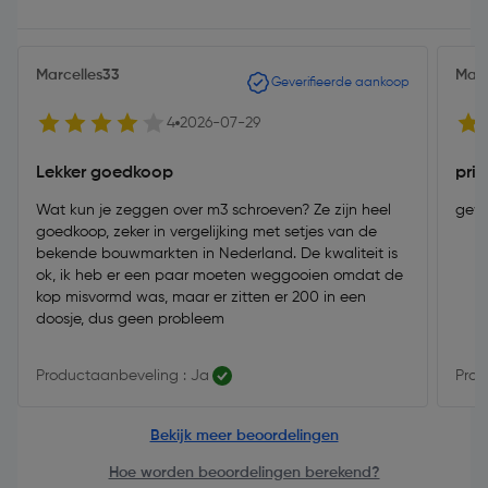
Marcelles33
Matt
Geverifieerde aankoop
4
2026-07-29
Lekker goedkoop
pri
Wat kun je zeggen over m3 schroeven? Ze zijn heel
gewo
goedkoop, zeker in vergelijking met setjes van de
bekende bouwmarkten in Nederland. De kwaliteit is
ok, ik heb er een paar moeten weggooien omdat de
kop misvormd was, maar er zitten er 200 in een
doosje, dus geen probleem
Productaanbeveling : Ja
Prod
Bekijk meer beoordelingen
Hoe worden beoordelingen berekend?