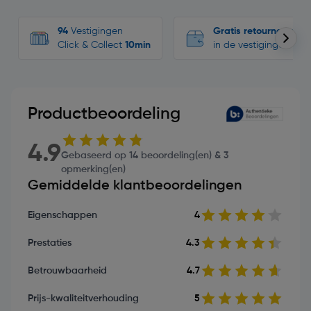
94
Vestigingen
Gratis retourneren
Click & Collect
10min
in de vestigingen
Productbeoordeling
4.9
Gebaseerd op 14 beoordeling(en) & 3
opmerking(en)
Gemiddelde klantbeoordelingen
Eigenschappen
4
Prestaties
4.3
Betrouwbaarheid
4.7
Prijs-kwaliteitverhouding
5