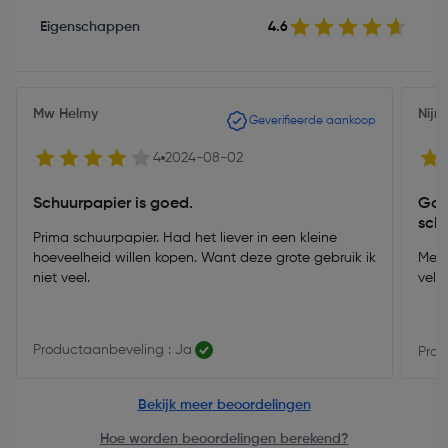
Eigenschappen
4.6
Mw Helmy
Nij
Geverifieerde aankoop
4
2024-08-02
Schuurpapier is goed.
Goe
sch
Prima schuurpapier. Had het liever in een kleine
hoeveelheid willen kopen. Want deze grote gebruik ik
Meer
niet veel.
vell
Productaanbeveling : Ja
Prod
Bekijk meer beoordelingen
Hoe worden beoordelingen berekend?