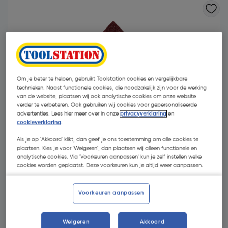
Om je beter te helpen, gebruikt Toolstation cookies en vergelijkbare
technieken. Naast functionele cookies, die noodzakelijk zijn voor de werking
van de website, plaatsen wij ook analytische cookies om onze website
verder te verbeteren. Ook gebruiken wij cookies voor gepersonaliseerde
advertenties. Lees hier meer over in onze
privacyverklaring
en
cookieverklaring
.
Als je op 'Akkoord' klikt, dan geef je ons toestemming om alle cookies te
plaatsen. Kies je voor 'Weigeren', dan plaatsen wij alleen functionele en
analytische cookies. Via 'Voorkeuren aanpassen' kun je zelf instellen welke
cookies worden geplaatst. Deze voorkeuren kun je altijd weer aanpassen.
€ 14,01
| Excl. btw € 11,58
Voorkeuren aanpassen
Kies productvariant
(4)
Weigeren
Akkoord