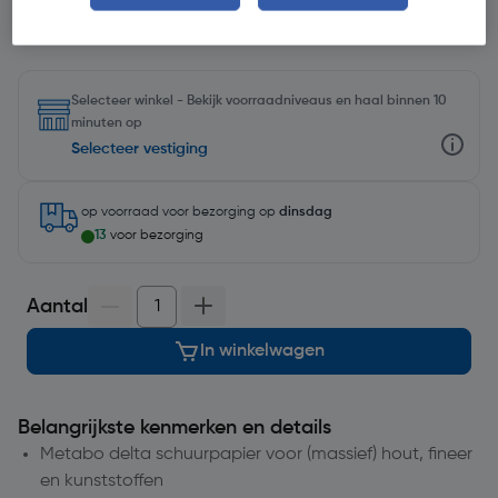
Selecteer winkel - Bekijk voorraadniveaus en haal binnen 10
minuten op
Selecteer vestiging
op voorraad
voor bezorging op
dinsdag
13
voor bezorging
Aantal
In winkelwagen
Belangrijkste kenmerken en details
Metabo delta schuurpapier voor (massief) hout, fineer
en kunststoffen