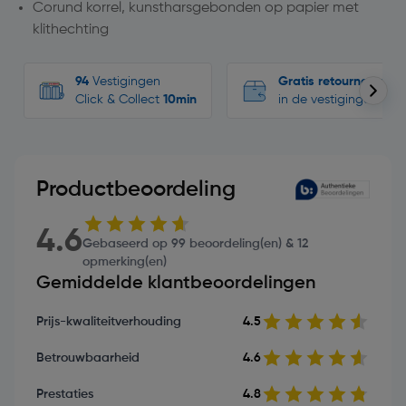
Corund korrel, kunstharsgebonden op papier met
klithechting
94
Vestigingen
Gratis retourneren
Click & Collect
10min
in de vestigingen
Productbeoordeling
4.6
Gebaseerd op 99 beoordeling(en) & 12
opmerking(en)
Gemiddelde klantbeoordelingen
Prijs-kwaliteitverhouding
4.5
Betrouwbaarheid
4.6
Prestaties
4.8