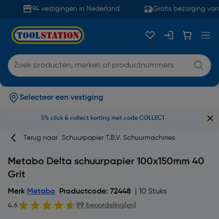
94 vestigingen in Nederland
Gratis bezorging vana
Selecteer een vestiging
5% click & collect korting met code COLLECT
Terug naar
Schuurpapier T.b.v. Schuurmachines
Metabo Delta schuurpapier 100x150mm 40
Grit
Merk
Metabo
Productcode: 72448
| 10 Stuks
4.6
99 beoordeling(en)