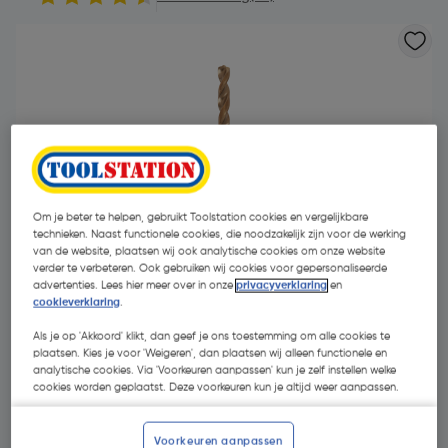
Om je beter te helpen, gebruikt Toolstation cookies en vergelijkbare
technieken. Naast functionele cookies, die noodzakelijk zijn voor de werking
van de website, plaatsen wij ook analytische cookies om onze website
verder te verbeteren. Ook gebruiken wij cookies voor gepersonaliseerde
advertenties. Lees hier meer over in onze
privacyverklaring
en
cookieverklaring
.
Als je op 'Akkoord' klikt, dan geef je ons toestemming om alle cookies te
plaatsen. Kies je voor 'Weigeren', dan plaatsen wij alleen functionele en
€ 4,24
analytische cookies. Via 'Voorkeuren aanpassen' kun je zelf instellen welke
| Excl. btw € 3,50
cookies worden geplaatst. Deze voorkeuren kun je altijd weer aanpassen.
Kies productvariant
(19)
Voorkeuren aanpassen