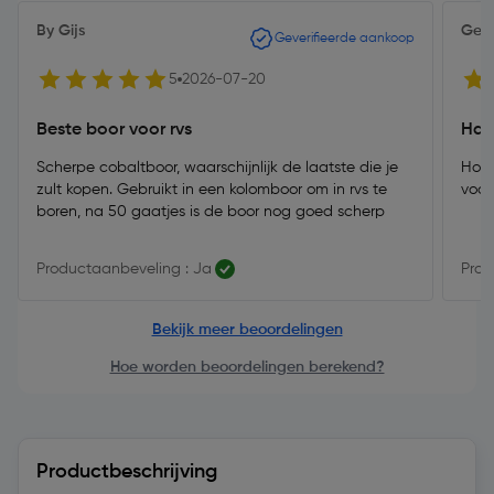
By Gijs
Gerb
Geverifieerde aankoop
5
2026-07-20
Beste boor voor rvs
Had
Scherpe cobaltboor, waarschijnlijk de laatste die je
Hond
zult kopen. Gebruikt in een kolomboor om in rvs te
voor
boren, na 50 gaatjes is de boor nog goed scherp
Productaanbeveling : Ja
Prod
Bekijk meer beoordelingen
Hoe worden beoordelingen berekend?
Productbeschrijving