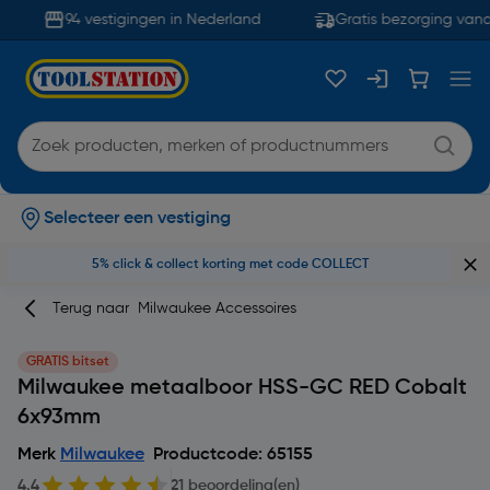
94 vestigingen in Nederland
Gratis bezorging vanaf
Selecteer een vestiging
5% click & collect korting met code COLLECT
Terug naar
Milwaukee Accessoires
GRATIS bitset
Milwaukee metaalboor HSS-GC RED Cobalt
6x93mm
Merk
Milwaukee
Productcode: 65155
4.4
21 beoordeling(en)