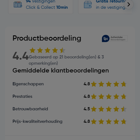
94
Vestigingen
Gratis retourneren
Click & Collect
10min
in de vestigingen
Productbeoordeling
4.4
Gebaseerd op 21 beoordeling(en) & 3
opmerking(en)
Gemiddelde klantbeoordelingen
Eigenschappen
4.8
Prestaties
4.8
Betrouwbaarheid
4.5
Prijs-kwaliteitverhouding
4.8