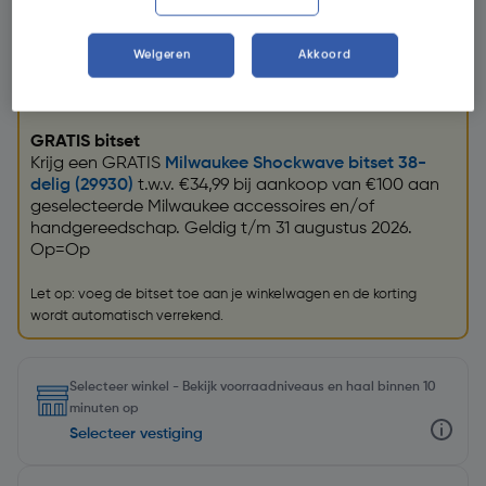
Weigeren
Akkoord
Promoties
GRATIS bitset
Krijg een GRATIS
Milwaukee Shockwave bitset 38-
delig (29930)
t.w.v. €34,99 bij aankoop van €100 aan
geselecteerde Milwaukee accessoires en/of
handgereedschap. Geldig t/m 31 augustus 2026.
Op=Op
Let op: voeg de bitset toe aan je winkelwagen en de korting
wordt automatisch verrekend.
Selecteer winkel - Bekijk voorraadniveaus en haal binnen 10
minuten op
Selecteer vestiging