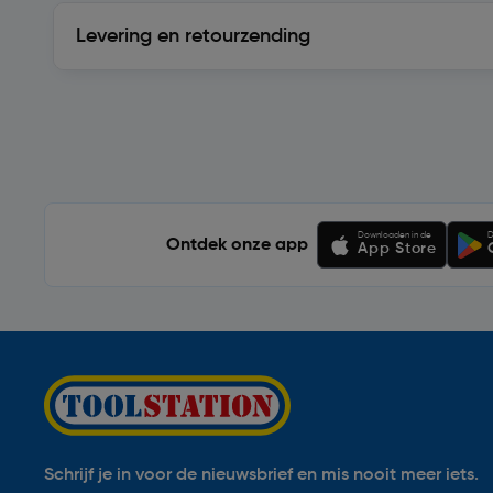
Levering en retourzending
Levering en retourzending
Soortgelijke artikelen
Downloaden in de
D
Ontdek onze app
App Store
Schrijf je in voor de nieuwsbrief en mis nooit meer iets.