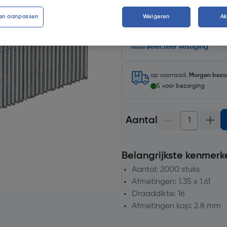
en aanpassen
Weigeren
A
Selecteer winkel - Bekijk v
Selecteer vestiging
op voorraad.
Morgen bezo
5
voor bezorging
Aantal
Belangrijkste kenmerk
Aantal: 2000 stuks
Afmetingen: 1.35 x 1.61
Draaddikte: 16
Afmetingen kop: 2.8 mm