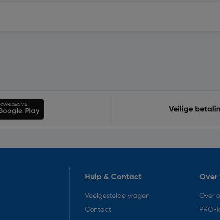
OWNLOAD VIA
Veilige betali
Google Play
Hulp & Contact
Over 
Veelgestelde vragen
Over 
Contact
PRO-k