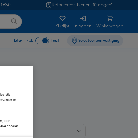
af €50
Retourneren binnen 30 dagen*
Kluslijst
Inloggen
Winkelwagen
btw
Excl.
Incl.
Selecteer een vestiging
es, die
8,88
e verder te
n', dan
welke cookies