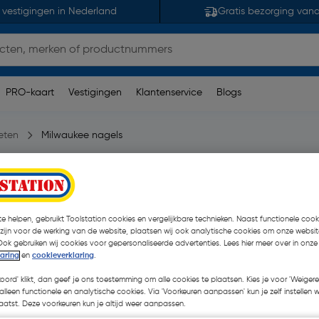
 vestigingen in Nederland
Gratis bezorging van
PRO-kaart
Vestigingen
Klantenservice
Blogs
eten
Milwaukee nagels
G/SC1
e helpen, gebruikt Toolstation cookies en vergelijkbare technieken. Naast functionele cooki
€ 34,95
| Excl. btw € 2
 zijn voor de werking van de website, plaatsen wij ook analytische cookies om onze websit
Ook gebruiken wij cookies voor gepersonaliseerde advertenties. Lees hier meer over in onze
laring
en
cookieverklaring
.
Kies productvariant
(1)
koord' klikt, dan geef je ons toestemming om alle cookies te plaatsen. Kies je voor 'Weigere
alleen functionele en analytische cookies. Via 'Voorkeuren aanpassen' kun je zelf instellen 
atst. Deze voorkeuren kun je altijd weer aanpassen.