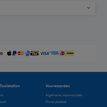
ng
Toolstation
Voorwaarden
ons
Algemene voorwaarden
aart
Privacybeleid