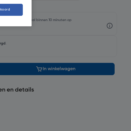
kkoord
oorraadniveaus en haal binnen 10 minuten op
rgd
.
In winkelwagen
en en details