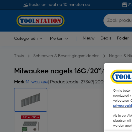
Bestel en haal na 10 minuten op
94
Nieuw
Deals
Folder
Categorieën
Merken
|
Thuis
Schroeven & Bevestigingsmiddelen
Nagels & Ni
Milwaukee nagels 16G/20°/50mm/
Merk:
Milwaukee
| Productcode: 27349
| 2000 Stuks
Om je beter t
noodzakelijk
verbeteren. 
privacyverk
Als je op 'Ak
plaatsen wij 
worden gepla