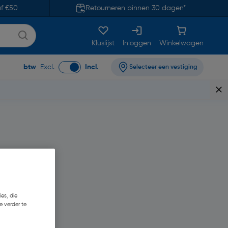
af €50
Retourneren binnen 30 dagen*
Kluslijst
Inloggen
Winkelwagen
btw
Excl.
Incl.
Selecteer een vestiging
es, die
e verder te