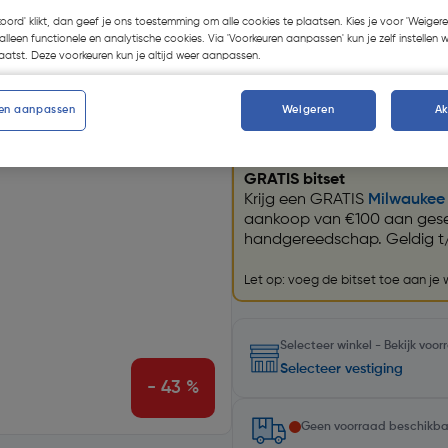
koord' klikt, dan geef je ons toestemming om alle cookies te plaatsen. Kies je voor 'Weigere
Kies productvariant
(56)
alleen functionele en analytische cookies. Via 'Voorkeuren aanpassen' kun je zelf instellen 
atst. Deze voorkeuren kun je altijd weer aanpassen.
en aanpassen
Weigeren
A
Promoties
GRATIS bitset
Krijg een GRATIS
Milwaukee 
aankoop van €100 aan gese
handgereedschap. Geldig t
Let op: voeg de bitset toe aan je
Selecteer winkel - Bekijk voo
Selecteer vestiging
- 43 %
Geen voorraad beschikb