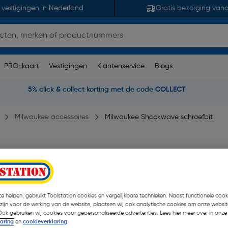
 vestigingen in Nederland
Gratis bezorging van
PRO-kaart
Vestigingen
Klantenservice
Blogs
5% click & collect korting met de code COLLECT
Milwaukee accessoires
Milwaukee Shockwave schroefbit
TX30x50mm
385 opmerking(en)
| Stuk
€ 3,39
e helpen, gebruikt Toolstation cookies en vergelijkbare technieken. Naast functionele cooki
 zijn voor de werking van de website, plaatsen wij ook analytische cookies om onze websit
€ 1,94
| Excl. btw € 1,60
Ook gebruiken wij cookies voor gepersonaliseerde advertenties. Lees hier meer over in onze
laring
en
cookieverklaring
.