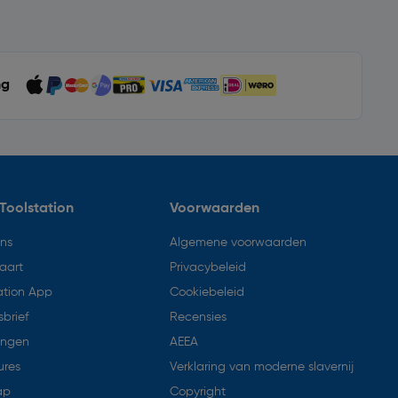
ng
Toolstation
Voorwaarden
ons
Algemene voorwaarden
aart
Privacybeleid
ation App
Cookiebeleid
brief
Recensies
ingen
AEEA
ures
Verklaring van moderne slavernij
ap
Copyright