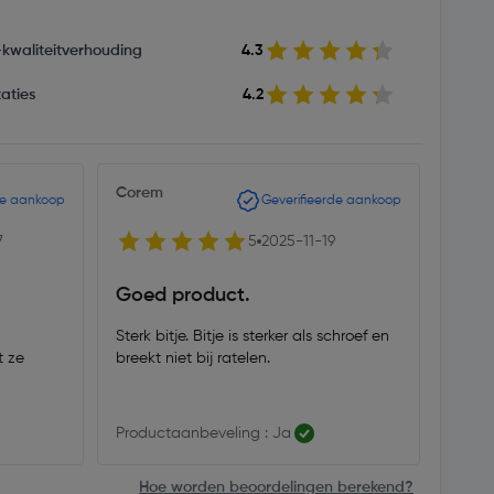
s-kwaliteitverhouding
4.3
aties
4.2
Corem
kimi7
de aankoop
Geverifieerde aankoop
7
5
2025-11-19
Goed product.
Goed
Sterk bitje. Bitje is sterker als schroef en
fijne
t ze
breekt niet bij ratelen.
zijn 
Productaanbeveling : Ja
Produ
Hoe worden beoordelingen berekend?