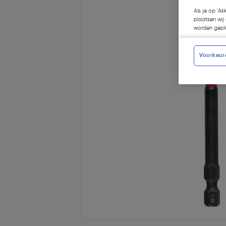
Als je op 'Ak
plaatsen wij 
worden gepla
Voorkeur