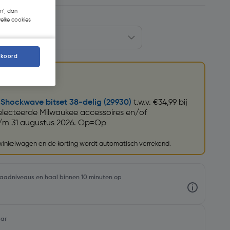
n', dan
welke cookies
kkoord
Shockwave bitset 38-delig (29930)
t.w.v. €34,99 bij
lecteerde Milwaukee accessoires en/of
/m 31 augustus 2026. Op=Op
 winkelwagen en de korting wordt automatisch verrekend.
rraadniveaus en haal binnen 10 minuten op
aar