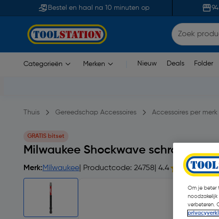
Bestel en haal na 10 minuten op
94
Nieuw
Deals
Folder
Categorieën
Merken
|
Thuis
Gereedschap Accessoires
Accessoires per merk
GRATIS bitset
Milwaukee Shockwave schroefbit 
Merk:
Milwaukee
| Productcode: 24758
| 4.4
Om je beter t
noodzakelijk
verbeteren. 
privacyverk