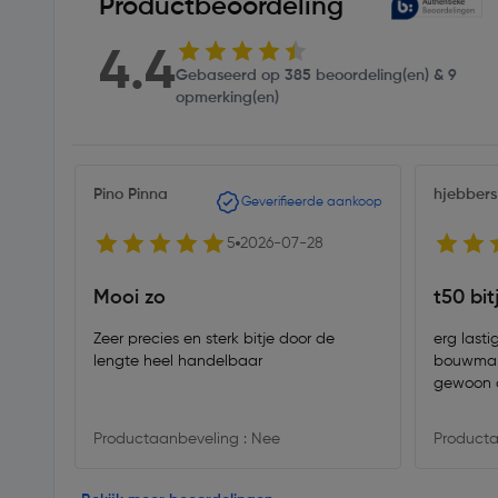
Productbeoordeling
4.4
Gebaseerd op 385 beoordeling(en) & 9
opmerking(en)
Pino Pinna
hjebbers
Geverifieerde aankoop
5
2026-07-28
Mooi zo
t50 bit
Zeer precies en sterk bitje door de
erg lasti
lengte heel handelbaar
bouwmarkten, of snd
gewoon 
Productaanbeveling : Nee
Producta