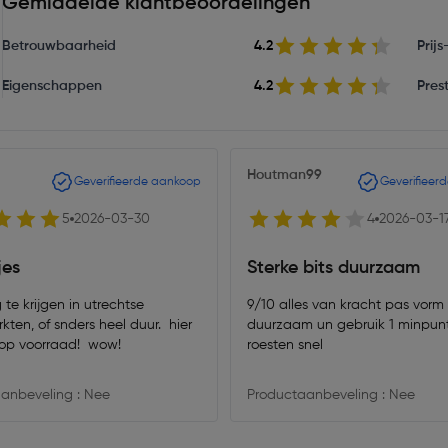
Gemiddelde klantbeoordelingen
Betrouwbaarheid
4.2
Prij
Eigenschappen
4.2
Prest
Houtman99
Geverifieerde aankoop
Geverifieer
5
2026-03-30
4
2026-03-1
jes
Sterke bits duurzaam
g te krijgen in utrechtse
9/10 alles van kracht pas vorm
ers heel duur. hier
duurzaam un gebruik 1 minpun
op voorraad! wow!
roesten snel
anbeveling : Nee
Productaanbeveling : Nee