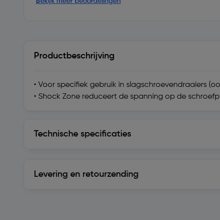
Bekijk meer beoordelingen
Productbeschrijving
• Voor specifiek gebruik in slagschroevendraaiers (o
• Shock Zone reduceert de spanning op de schroefpu
Technische specificaties
Technische specificaties
Levering en retourzending
Levering en retourzending
Soortgelijke artikelen