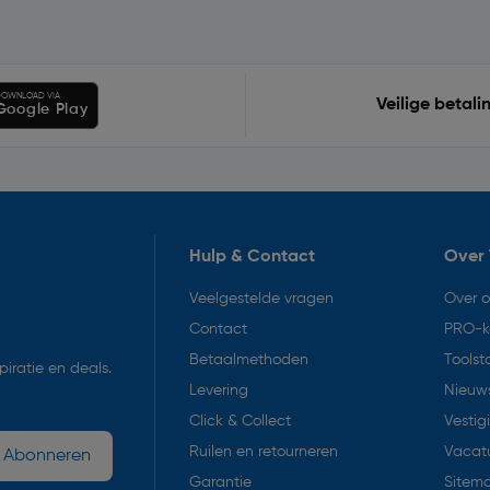
OWNLOAD VIA
Veilige betali
Google Play
Hulp & Contact
Over 
Veelgestelde vragen
Over 
Contact
PRO-k
Betaalmethoden
Toolst
iratie en deals.
Levering
Nieuws
Click & Collect
Vestig
Ruilen en retourneren
Vacat
Abonneren
Garantie
Sitem