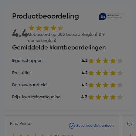
Productbeoordeling
4.4
Gebaseerd op 385 beoordeling(en) & 9
opmerking(en)
Gemiddelde klantbeoordelingen
Eigenschappen
4.2
Prestaties
4.2
Betrouwbaarheid
4.2
Prijs-kwaliteitverhouding
4.3
Pino Pinna
hjeb
Geverifieerde aankoop