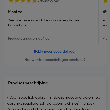
5
2026-07-28
Mooi zo
t50 
Zeer precies en sterk bitje door de lengte heel
erg 
handelbaar
snde
Productaanbeveling : Nee
Prod
Bekijk meer beoordelingen
Hoe worden beoordelingen berekend?
Productbeschrijving
• Voor specifiek gebruik in slagschroevendraaiers (ook
geschikt reguliere schroefboormachines). • Shock
Zone reduceert de spanning op de schroefpunt,