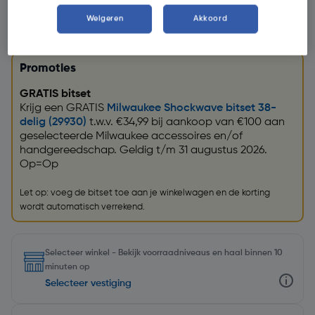
Weigeren
Akkoord
Promoties
GRATIS bitset
Krijg een GRATIS
Milwaukee Shockwave bitset 38-
delig (29930)
t.w.v. €34,99 bij aankoop van €100 aan
geselecteerde Milwaukee accessoires en/of
handgereedschap. Geldig t/m 31 augustus 2026.
Op=Op
Let op: voeg de bitset toe aan je winkelwagen en de korting
wordt automatisch verrekend.
Selecteer winkel - Bekijk voorraadniveaus en haal binnen 10
minuten op
Selecteer vestiging