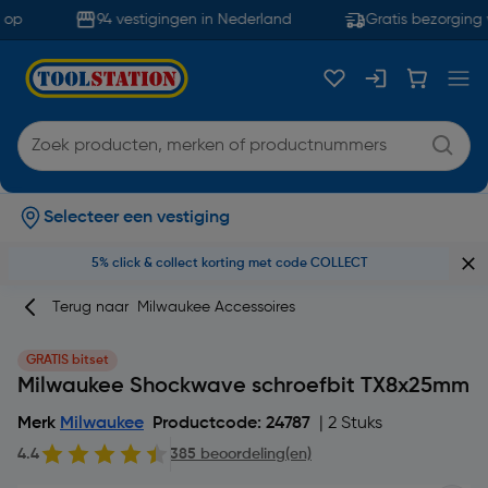
op
94 vestigingen in Nederland
Gratis bezorging v
Selecteer een vestiging
5% click & collect korting met code COLLECT
Terug naar
Milwaukee Accessoires
GRATIS bitset
Milwaukee Shockwave schroefbit TX8x25mm
Merk
Milwaukee
Productcode: 24787
| 2 Stuks
4.4
385 beoordeling(en)