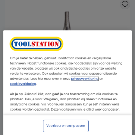
- 38 %
Om je beter te helpen, gebruikt Toolstation cookies en vergelijkbare
technieken. Naast functionele cookies, die noodzakelijk zijn voor de werking
van de website, plaatsen wij ook analytische cookies om onze website
verder te verbeteren. Ook gebruiken wij cookies voor gepersonaliseerde
advertenties. Lees hier meer over in onze
privacyverklaring
en
cookieverklaring
.
Als je op 'Akkoord' klikt, dan geef je ons toestemming om alle cookies te
plaatsen. Kies je voor 'Weigeren', dan plaatsen wij alleen functionele en
€ 1,52
analytische cookies. Via 'Voorkeuren aanpassen' kun je zelf instellen welke
cookies worden geplaatst. Deze voorkeuren kun je altijd weer aanpassen.
€ 0,95
| Excl. btw € 0,79
Voorkeuren aanpassen
Kies productvariant
(56)