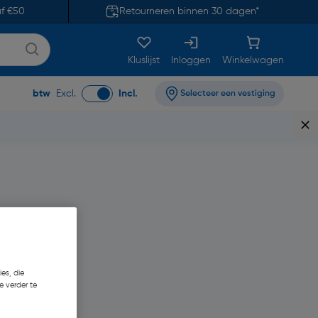
af €50
Retourneren binnen 30 dagen*
Kluslijst
Inloggen
Winkelwagen
btw
Excl.
Incl.
Selecteer een vestiging
es, die
e verder te