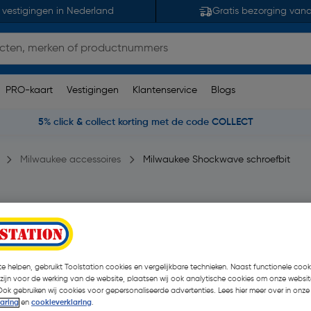
 vestigingen in Nederland
Gratis bezorging van
PRO-kaart
Vestigingen
Klantenservice
Blogs
5% click & collect korting met de code COLLECT
Milwaukee accessoires
Milwaukee Shockwave schroefbit
L0,6x25mm
385 opmerking(en)
| 2 Stuks
€ 1,52
e helpen, gebruikt Toolstation cookies en vergelijkbare technieken. Naast functionele cooki
 zijn voor de werking van de website, plaatsen wij ook analytische cookies om onze websit
€ 1,36
| Excl. btw € 1,12
Ook gebruiken wij cookies voor gepersonaliseerde advertenties. Lees hier meer over in onze
laring
en
cookieverklaring
.