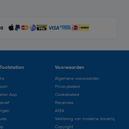
ng
Toolstation
Voorwaarden
ons
Algemene voorwaarden
aart
Privacybeleid
ation App
Cookiebeleid
brief
Recensies
ingen
AEEA
ures
Verklaring van moderne slavernij
ap
Copyright