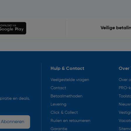
OWNLOAD VIA
Veilige betali
Google Play
Hulp & Contact
Over 
Veelgestelde vragen
Over 
Contact
PRO-k
Betaalmethoden
Toolst
iratie en deals.
Levering
Nieuws
Click & Collect
Vestig
Ruilen en retourneren
Vacat
Abonneren
Garantie
Sitem