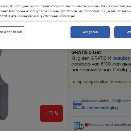
koord' klikt, dan geef je ons toestemming om alle cookies te plaatsen. Kies je voor 'Weigere
Kies productvariant
(56)
alleen functionele en analytische cookies. Via 'Voorkeuren aanpassen' kun je zelf instellen 
atst. Deze voorkeuren kun je altijd weer aanpassen.
en aanpassen
Weigeren
A
Promoties
GRATIS bitset
Krijg een GRATIS
Milwaukee 
aankoop van €100 aan gese
handgereedschap. Geldig t
Let op: voeg de bitset toe aan je
Selecteer winkel - Bekijk voo
Selecteer vestiging
- 11 %
Geen voorraad beschikb