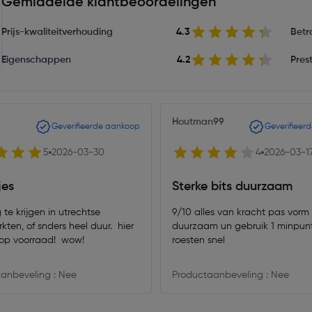
Gemiddelde klantbeoordelingen
Prijs-kwaliteitverhouding
4.3
Betr
Eigenschappen
4.2
Prest
Houtman99
Geverifieerde aankoop
Geverifieer
5
2026-03-30
4
2026-03-1
jes
Sterke bits duurzaam
g te krijgen in utrechtse
9/10 alles van kracht pas vorm
ers heel duur. hier
duurzaam un gebruik 1 minpun
op voorraad! wow!
roesten snel
anbeveling : Nee
Productaanbeveling : Nee