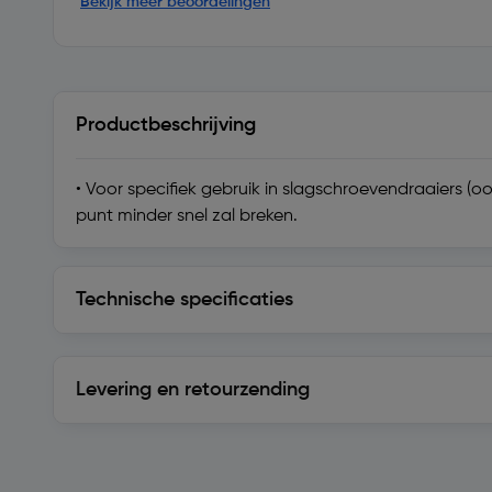
Bekijk meer beoordelingen
Productbeschrijving
• Voor specifiek gebruik in slagschroevendraaiers 
punt minder snel zal breken.
Technische specificaties
Technische specificaties
Levering en retourzending
Levering en retourzending
Soortgelijke artikelen