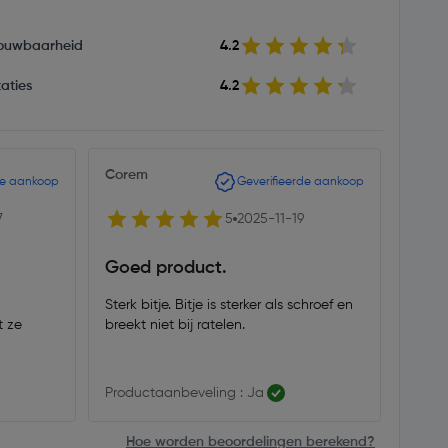
ouwbaarheid
4.2
aties
4.2
Corem
kimi7
de aankoop
Geverifieerde aankoop
7
5
2025-11-19
Goed product.
Goed
Sterk bitje. Bitje is sterker als schroef en
fijne
t ze
breekt niet bij ratelen.
zijn 
Productaanbeveling : Ja
Produ
Hoe worden beoordelingen berekend?