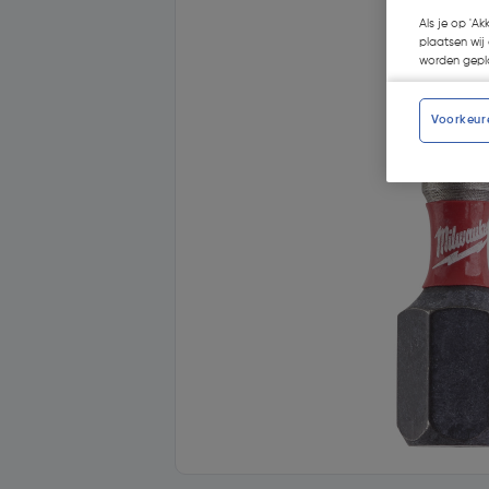
Als je op 'Ak
plaatsen wij 
worden gepla
Voorkeur