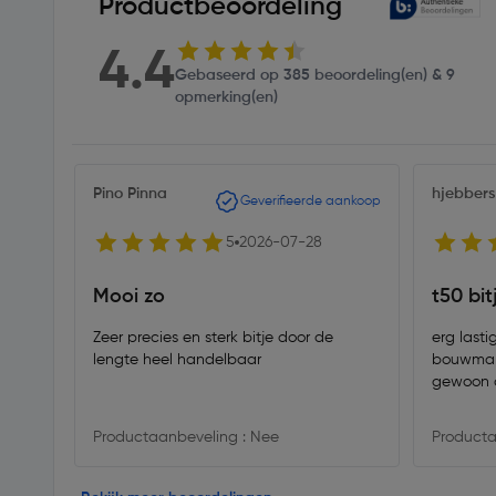
Productbeoordeling
4.4
Gebaseerd op 385 beoordeling(en) & 9
opmerking(en)
Pino Pinna
hjebbers
Geverifieerde aankoop
5
2026-07-28
Mooi zo
t50 bit
Zeer precies en sterk bitje door de
erg lasti
lengte heel handelbaar
bouwmarkten, of snd
gewoon 
Productaanbeveling : Nee
Producta