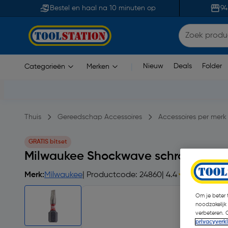
Bestel en haal na 10 minuten op
94
Nieuw
Deals
Folder
Categorieën
Merken
|
Thuis
Gereedschap Accessoires
Accessoires per merk
GRATIS bitset
Milwaukee Shockwave schroefbit S
Merk:
Milwaukee
| Productcode: 24860
| 4.4
Om je beter t
noodzakelijk
verbeteren. 
privacyverk