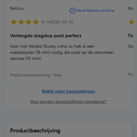
Kelabu
Steff
Geverifieerde aankoop
4
2026-06-26
Verlengde slagdop past perfect
Top
Voor mijn fietskar Burley coho xc heb ik een
Goed
wieladapter (18 mm) nodig die past op de verzonken
asmoer (15 mm).
Prod
Productaanbeveling : Nee
Bekijk meer beoordelingen
Hoe worden beoordelingen berekend?
Productbeschrijving