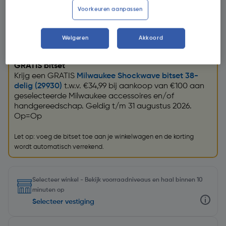
Voorkeuren aanpassen
Weigeren
Akkoord
Promoties
GRATIS bitset
Krijg een GRATIS
Milwaukee Shockwave bitset 38-
delig (29930)
t.w.v. €34,99 bij aankoop van €100 aan
geselecteerde Milwaukee accessoires en/of
handgereedschap. Geldig t/m 31 augustus 2026.
Op=Op
Let op: voeg de bitset toe aan je winkelwagen en de korting
wordt automatisch verrekend.
Selecteer winkel - Bekijk voorraadniveaus en haal binnen 10
minuten op
Selecteer vestiging