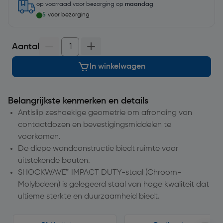
op voorraad
voor bezorging op
maandag
5
voor bezorging
Aantal
In winkelwagen
Belangrijkste kenmerken en details
Antislip zeshoekige geometrie om afronding van
contactdozen en bevestigingsmiddelen te
voorkomen.
De diepe wandconstructie biedt ruimte voor
uitstekende bouten.
SHOCKWAVE™ IMPACT DUTY-staal (Chroom-
Molybdeen) is gelegeerd staal van hoge kwaliteit dat
ultieme sterkte en duurzaamheid biedt.