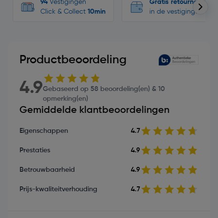
94
Vestigingen
Gratis retourneren
Click & Collect
10min
in de vestigingen
Productbeoordeling
4.9
Gebaseerd op 58 beoordeling(en) & 10
opmerking(en)
Gemiddelde klantbeoordelingen
Eigenschappen
4.7
Prestaties
4.9
Betrouwbaarheid
4.9
Prijs-kwaliteitverhouding
4.7