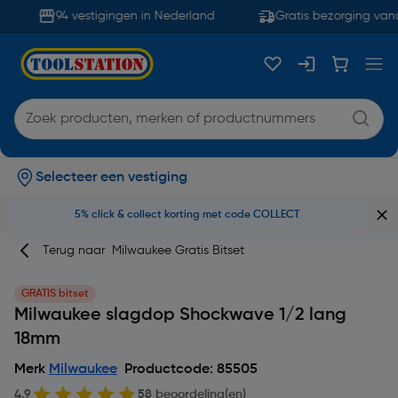
94 vestigingen in Nederland
Gratis bezorging vana
Selecteer een vestiging
5% click & collect korting met code COLLECT
Terug naar
Milwaukee Gratis Bitset
GRATIS bitset
Milwaukee slagdop Shockwave 1/2 lang
18mm
Merk
Milwaukee
Productcode: 85505
4.9
58 beoordeling(en)