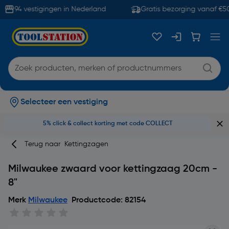
94 vestigingen in Nederland
Gratis bezorging vanaf €50
Selecteer een vestiging
5% click & collect korting met code COLLECT
Terug naar
Kettingzagen
Milwaukee zwaard voor kettingzaag 20cm -
8"
Merk
Milwaukee
Productcode: 82154