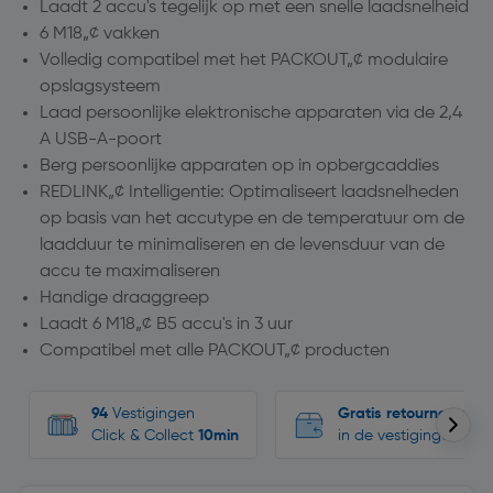
Laadt 2 accu's tegelijk op met een snelle laadsnelheid
6 M18„¢ vakken
Volledig compatibel met het PACKOUT„¢ modulaire
opslagsysteem
Laad persoonlijke elektronische apparaten via de 2,4
A USB-A-poort
Berg persoonlijke apparaten op in opbergcaddies
REDLINK„¢ Intelligentie: Optimaliseert laadsnelheden
op basis van het accutype en de temperatuur om de
laadduur te minimaliseren en de levensduur van de
accu te maximaliseren
Handige draaggreep
Laadt 6 M18„¢ B5 accu's in 3 uur
Compatibel met alle PACKOUT„¢ producten
94
Vestigingen
Gratis retourneren
Click & Collect
10min
in de vestigingen