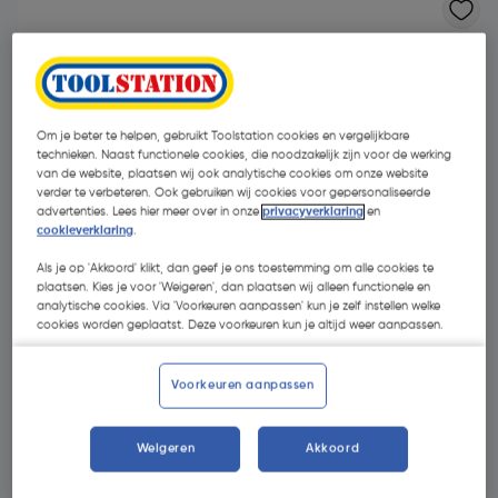
Om je beter te helpen, gebruikt Toolstation cookies en vergelijkbare
technieken. Naast functionele cookies, die noodzakelijk zijn voor de werking
van de website, plaatsen wij ook analytische cookies om onze website
verder te verbeteren. Ook gebruiken wij cookies voor gepersonaliseerde
- 37 %
advertenties. Lees hier meer over in onze
privacyverklaring
en
cookieverklaring
.
Als je op 'Akkoord' klikt, dan geef je ons toestemming om alle cookies te
plaatsen. Kies je voor 'Weigeren', dan plaatsen wij alleen functionele en
analytische cookies. Via 'Voorkeuren aanpassen' kun je zelf instellen welke
cookies worden geplaatst. Deze voorkeuren kun je altijd weer aanpassen.
€ 30,40
Voorkeuren aanpassen
€ 19,15
| Excl. btw € 15,83
Weigeren
Akkoord
Kies productvariant
(3)