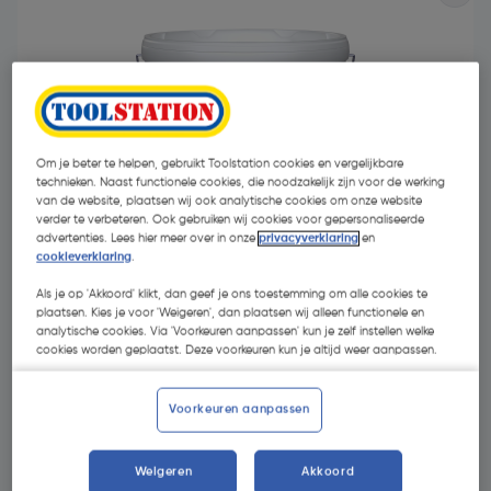
Om je beter te helpen, gebruikt Toolstation cookies en vergelijkbare
technieken. Naast functionele cookies, die noodzakelijk zijn voor de werking
van de website, plaatsen wij ook analytische cookies om onze website
verder te verbeteren. Ook gebruiken wij cookies voor gepersonaliseerde
advertenties. Lees hier meer over in onze
privacyverklaring
en
cookieverklaring
.
Als je op 'Akkoord' klikt, dan geef je ons toestemming om alle cookies te
plaatsen. Kies je voor 'Weigeren', dan plaatsen wij alleen functionele en
analytische cookies. Via 'Voorkeuren aanpassen' kun je zelf instellen welke
€ 24,95
| Excl. btw € 20,62
cookies worden geplaatst. Deze voorkeuren kun je altijd weer aanpassen.
€ 2,50/L
Voorkeuren aanpassen
Selecteer winkel - Bekijk voorraadniveaus en haal binnen 10
minuten op
Weigeren
Akkoord
Selecteer vestiging