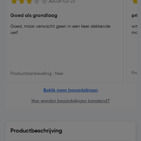
3
2026-02-23
Goed als grondlaag
pri
Goed, maar verwacht geen in een keer dekkende
witt
verf
mooi
Prod
Productaanbeveling : Nee
Bekijk meer beoordelingen
Hoe worden beoordelingen berekend?
Productbeschrijving