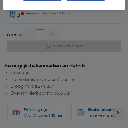
Geen voorraad beschikbaar
Aantal
In winkelwagen
Belangrijkste kenmerken en details
Geurloos
Het verbruik is circa 6m² per liter
Droog na ca.2-4 uur.
Overschilderbaar na ca.6 uur
94
Vestigingen
Gratis retourneren
Click & Collect
10min
in de vestigingen