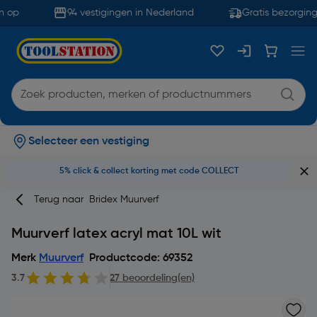
 op
94 vestigingen in Nederland
Gratis bezorging
Selecteer een vestiging
5% click & collect korting met code COLLECT
Terug naar
Bridex Muurverf
Muurverf latex acryl mat 10L wit
Merk
Muurverf
Productcode: 69352
3.7
27 beoordeling(en)