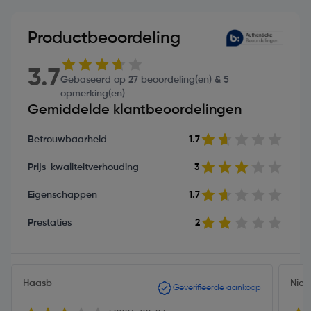
Productbeoordeling
3.7
Gebaseerd op 27 beoordeling(en) & 5
opmerking(en)
Gemiddelde klantbeoordelingen
Betrouwbaarheid
1.7
Prijs-kwaliteitverhouding
3
Eigenschappen
1.7
Prestaties
2
Haasb
Nic
Geverifieerde aankoop