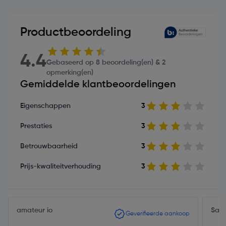
Productbeoordeling
4.4
Gebaseerd op 8 beoordeling(en) & 2
opmerking(en)
Gemiddelde klantbeoordelingen
Eigenschappen
3
Prestaties
3
Betrouwbaarheid
3
Prijs-kwaliteitverhouding
3
amateur io
Sam
Geverifieerde aankoop