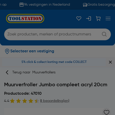
 op
94 vestigingen in Nederland
Gratis bezorging 
Selecteer een vestiging
5% click & collect korting met code COLLECT
Terug naar
Muurverfrollers
Muurverfroller Jumbo compleet acryl 20cm
Productcode: 47010
4.4
8 beoordeling(en)