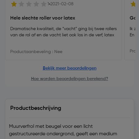
1
2021-02-08
Hele slechte roller voor latex
Goe
Dramatische kwaliteit, de “vacht” ging bij twee rollers
Ik z
van de rol af en de vacht liet ook los in de verf, latex
En d
Prod
Productaanbeveling : Nee
Bekijk meer beoordelingen
Hoe worden beoordelingen berekend?
Productbeschrijving
Muurverfrol met beugel voor een licht
gestructureerde ondergrond, geeft een medium