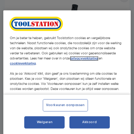
Om je beter te helpen, gebruikt Toolstation cookies en vergelijkbare
technieken. Naast functionele cookies, die noodzakelijk zijn voor de werking
van de website, plaatsen wij ook analytische cookies om onze website
verder te verbeteren. Ook gebruiken wij cookies voor gepersonaliseerde
advertenties. Lees hier meer over in onze
privacyverklaring
en
cookieverklaring
.
Als je op 'Akkoord' klikt, dan geef je ons toestemming om alle cookies te
plaatsen. Kies je voor 'Weigeren', dan plaatsen wij alleen functionele en
analytische cookies. Via 'Voorkeuren aanpassen' kun je zelf instellen welke
cookies worden geplaatst. Deze voorkeuren kun je altijd weer aanpassen.
€ 3,95
| Excl. btw € 3,26
Voorkeuren aanpassen
Selecteer winkel - Bekijk voorraadniveaus en haal binnen 10
Weigeren
Akkoord
minuten op
Selecteer vestiging