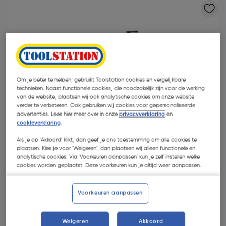
Om je beter te helpen, gebruikt Toolstation cookies en vergelijkbare
technieken. Naast functionele cookies, die noodzakelijk zijn voor de werking
van de website, plaatsen wij ook analytische cookies om onze website
- 6 %
verder te verbeteren. Ook gebruiken wij cookies voor gepersonaliseerde
advertenties. Lees hier meer over in onze
privacyverklaring
en
cookieverklaring
.
Als je op 'Akkoord' klikt, dan geef je ons toestemming om alle cookies te
plaatsen. Kies je voor 'Weigeren', dan plaatsen wij alleen functionele en
analytische cookies. Via 'Voorkeuren aanpassen' kun je zelf instellen welke
cookies worden geplaatst. Deze voorkeuren kun je altijd weer aanpassen.
€ 72,61
€ 67,98
| Excl. btw € 56,18
Voorkeuren aanpassen
Weigeren
Akkoord
Kies productvariant
(1)