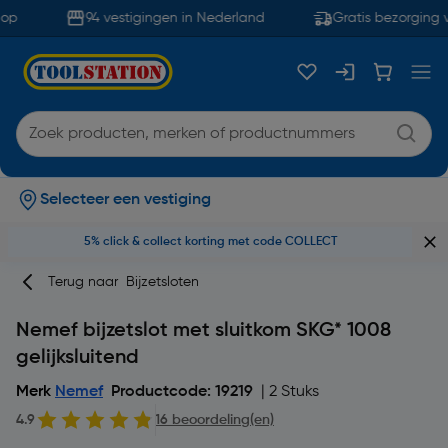
op
94 vestigingen in Nederland
Gratis bezorging v
Selecteer een vestiging
5% click & collect korting met code COLLECT
Terug naar
Bijzetsloten
Nemef bijzetslot met sluitkom SKG* 1008
gelijksluitend
Merk
Nemef
Productcode: 19219
| 2 Stuks
4.9
16 beoordeling(en)