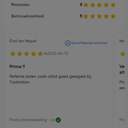
Prestaties
5
Betrouwbaarheid
5
Carl ten Napel
Hen
Geverifieerde aankoop
5
2023-06-10
Prima !!
Ver
situ
Perfecte sloten zoals altijd goed geregeld bij
Toolstation
Prim
een 
Productaanbeveling : Ja
Prod