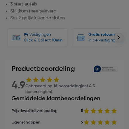
3 stersleutels
Sluitkom meegeleverd
Set 2 gelijksluitende sloten
94
Vestigingen
Gratis retourneren
Click & Collect
10min
in de vestigingen
Productbeoordeling
4.9
Gebaseerd op 16 beoordeling(en) & 3
opmerking(en)
Gemiddelde klantbeoordelingen
Prijs-kwaliteitverhouding
5
Eigenschappen
5