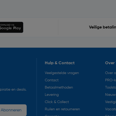
OWNLOAD VIA
Veilige betali
Google Play
Hulp & Contact
Over 
Veelgestelde vragen
Over 
Contact
PRO-k
Betaalmethoden
Toolst
iratie en deals.
Levering
Nieuws
Click & Collect
Vestig
Ruilen en retourneren
Vacat
Abonneren