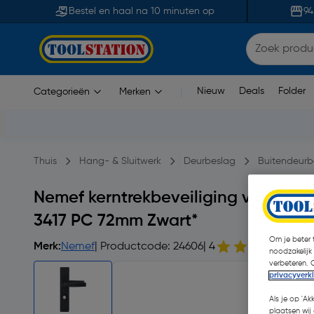
Bestel en haal na 10 minuten op
94
Nieuw
Deals
Folder
Categorieën
Merken
|
Thuis
Hang- & Sluitwerk
Deurbeslag
Buitendeurb
Nemef kerntrekbeveiliging veilighe
3417 PC 72mm Zwart*
Om je beter t
Merk:
Nemef
| Productcode: 24606
| 4
1 
noodzakelijk
verbeteren. 
privacyverk
Als je op 'Ak
plaatsen wij 