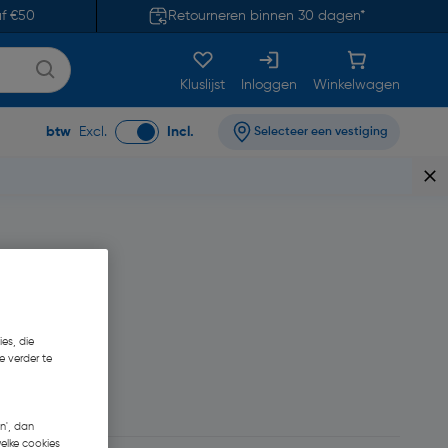
af €50
Retourneren binnen 30 dagen*
Kluslijst
Inloggen
Winkelwagen
btw
Excl.
Incl.
Selecteer een vestiging
es, die
e verder te
17
n', dan
welke cookies