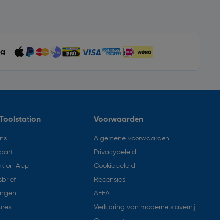
ng
Toolstation
Voorwaarden
ons
Algemene voorwaarden
aart
Privacybeleid
ation App
Cookiebeleid
brief
Recensies
ingen
AEEA
ures
Verklaring van moderne slavernij