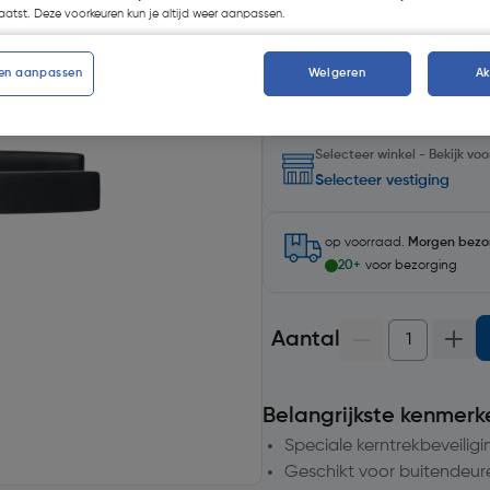
atst. Deze voorkeuren kun je altijd weer aanpassen.
Kies productvariant
(2)
en aanpassen
Weigeren
A
Selecteer winkel - Bekijk v
Selecteer vestiging
op voorraad.
Morgen bezo
20+
voor bezorging
Aantal
Belangrijkste kenmerk
Speciale kerntrekbeveilig
Geschikt voor buitendeu