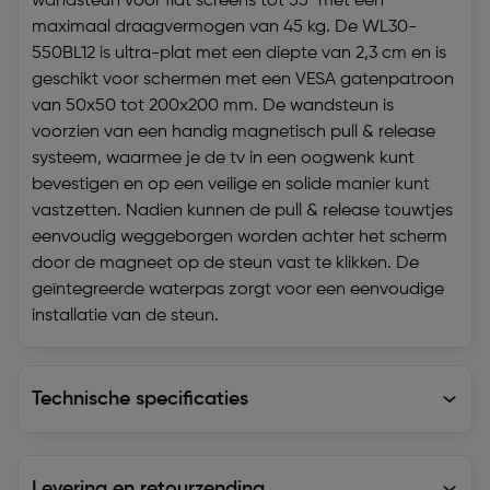
wandsteun voor flat screens tot 55" met een
maximaal draagvermogen van 45 kg. De WL30-
550BL12 is ultra-plat met een diepte van 2,3 cm en is
geschikt voor schermen met een VESA gatenpatroon
van 50x50 tot 200x200 mm. De wandsteun is
voorzien van een handig magnetisch pull & release
systeem, waarmee je de tv in een oogwenk kunt
bevestigen en op een veilige en solide manier kunt
vastzetten. Nadien kunnen de pull & release touwtjes
eenvoudig weggeborgen worden achter het scherm
door de magneet op de steun vast te klikken. De
geïntegreerde waterpas zorgt voor een eenvoudige
installatie van de steun.
Technische specificaties
Technische specificaties
Levering en retourzending
Levering en retourzending