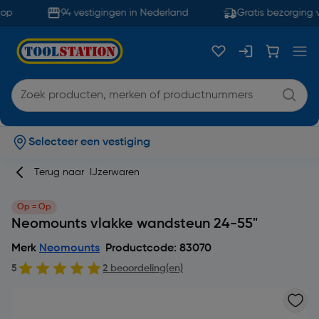
op
94 vestigingen in Nederland
Gratis bezorging v
Selecteer een vestiging
Terug naar
IJzerwaren
Op = Op
Neomounts vlakke wandsteun 24-55"
Merk
Neomounts
Productcode: 83070
5
2 beoordeling(en)