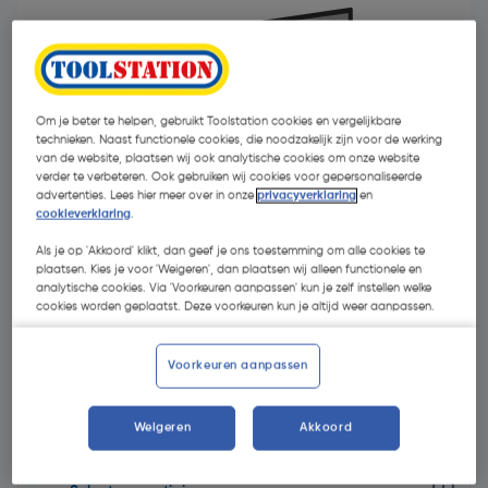
Om je beter te helpen, gebruikt Toolstation cookies en vergelijkbare
technieken. Naast functionele cookies, die noodzakelijk zijn voor de werking
van de website, plaatsen wij ook analytische cookies om onze website
- 35 %
verder te verbeteren. Ook gebruiken wij cookies voor gepersonaliseerde
advertenties. Lees hier meer over in onze
privacyverklaring
en
cookieverklaring
.
Als je op 'Akkoord' klikt, dan geef je ons toestemming om alle cookies te
plaatsen. Kies je voor 'Weigeren', dan plaatsen wij alleen functionele en
analytische cookies. Via 'Voorkeuren aanpassen' kun je zelf instellen welke
cookies worden geplaatst. Deze voorkeuren kun je altijd weer aanpassen.
€ 4,62
€ 3,01
| Excl. btw € 2,49
Voorkeuren aanpassen
Weigeren
Akkoord
Selecteer winkel - Bekijk voorraadniveaus en haal binnen 10
minuten op