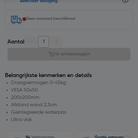
Selecteer vestiging
Geen voorraad beschikbaar
Aantal
In winkelwagen
Belangrijkste kenmerken en details
Draagvermogen 0-45kg
VESA 50x50
200x200mm
Afstand wand 2,3cm
Geïntegreerde waterpas
Ultra vlak
94
Vestigingen
Gratis retourneren