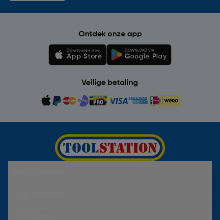
Ontdek onze app
Downloaden in de
DOWNLOAD VIA
App Store
Google Play
Veilige betaling
Hulp & Contact
Over Toolstation
Voorwaarden