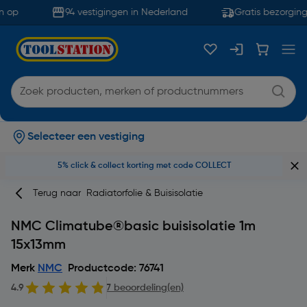
 op
94 vestigingen in Nederland
Gratis bezorging 
Selecteer een vestiging
5% click & collect korting met code COLLECT
Terug naar
Radiatorfolie & Buisisolatie
NMC Climatube®basic buisisolatie 1m
15x13mm
Merk
NMC
Productcode: 76741
4.9
7 beoordeling(en)