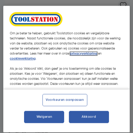
Om je beter te helpen, gebruikt Toolstation cookies en vergelijkbare
technieken. Naast functionele cookies, die noodzakelijk zijn voor de werking
van de website, plaatsen wij ook analytische cookies om onze website
verder te verbeteren. Ook gebruiken wij cookies voor gepersonaliseerde
advertenties. Lees hier meer over in onze
privacyverklaring
en
cookieverklaring
.
Als je op 'Akkoord' klikt, dan geef je ons toestemming om alle cookies te
plaatsen. Kies je voor 'Weigeren', dan plaatsen wij alleen functionele en
analytische cookies. Via 'Voorkeuren aanpassen' kun je zelf instellen welke
cookies worden geplaatst. Deze voorkeuren kun je altijd weer aanpassen.
Voorkeuren aanpassen
€ 0,99
| Excl. btw € 0,82
Weigeren
Akkoord
Kies productvariant
(2)