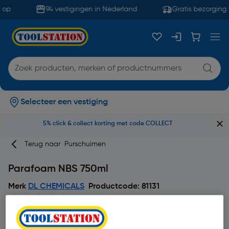
op
94 vestigingen in Nederland
Gratis bezorging 
Selecteer een vestiging
5% click & collect korting met code COLLECT
Terug naar
Purschuimen
Parafoam NBS 750ml
Merk
DL CHEMICALS
Productcode: 81131