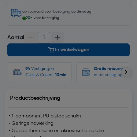
op voorraad
voor bezorging op
dinsdag
20+
voor bezorging
Aantal
In winkelwagen
94
Vestigingen
Gratis retourneren
Click & Collect
10min
in de vestigingen
Productbeschrijving
• 1-component PU pistoolschuim
• Geringe nawerking
• Goede thermische en akoestische isolatie