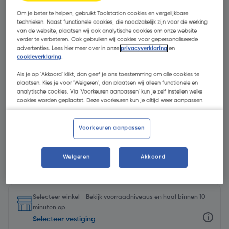
Om je beter te helpen, gebruikt Toolstation cookies en vergelijkbare
technieken. Naast functionele cookies, die noodzakelijk zijn voor de werking
van de website, plaatsen wij ook analytische cookies om onze website
verder te verbeteren. Ook gebruiken wij cookies voor gepersonaliseerde
advertenties. Lees hier meer over in onze
privacyverklaring
en
cookieverklaring
.
Als je op 'Akkoord' klikt, dan geef je ons toestemming om alle cookies te
plaatsen. Kies je voor 'Weigeren', dan plaatsen wij alleen functionele en
analytische cookies. Via 'Voorkeuren aanpassen' kun je zelf instellen welke
cookies worden geplaatst. Deze voorkeuren kun je altijd weer aanpassen.
Voorkeuren aanpassen
€ 8,95
Weigeren
Akkoord
| Excl. btw € 7,40
€ 11,93/L
Selecteer winkel - Bekijk voorraadniveaus en haal binnen 10
minuten op
Selecteer vestiging