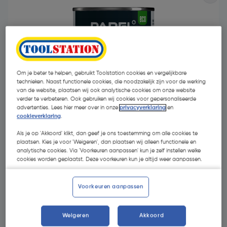
Om je beter te helpen, gebruikt Toolstation cookies en vergelijkbare
technieken. Naast functionele cookies, die noodzakelijk zijn voor de werking
- 47 %
van de website, plaatsen wij ook analytische cookies om onze website
verder te verbeteren. Ook gebruiken wij cookies voor gepersonaliseerde
advertenties. Lees hier meer over in onze
privacyverklaring
en
cookieverklaring
.
Als je op 'Akkoord' klikt, dan geef je ons toestemming om alle cookies te
plaatsen. Kies je voor 'Weigeren', dan plaatsen wij alleen functionele en
analytische cookies. Via 'Voorkeuren aanpassen' kun je zelf instellen welke
€ 19,49
cookies worden geplaatst. Deze voorkeuren kun je altijd weer aanpassen.
€ 10,36
| Excl. btw € 8,56
€ 13,81/L
Voorkeuren aanpassen
Selecteer winkel - Bekijk voorraadniveaus en haal binnen 10
Weigeren
Akkoord
minuten op