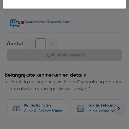
Selecteer vestiging
Geen voorraad beschikbaar
Aantal
In winkelwagen
Belangrijkste kenmerken en details
Krachtig en langdurig werkzaam* verpakking + naam
kan afwijken vanwege nieuwe design *
94
Vestigingen
Gratis retourneren
Click & Collect
10min
in de vestigingen