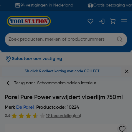
94 vestigingen in Nederland
Gratis bezorging van
Selecteer een vestiging
5% click & collect korting met code COLLECT
Terug naar
Schoonmaakmiddelen Interieur
Parel Pure Power verwijdert vloerlijm 750ml
Merk
De Parel
Productcode: 10224
3.6
19 beoordeling(en)