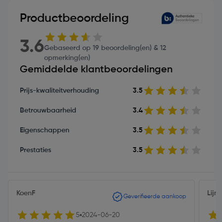
Productbeoordeling
3.6
Gebaseerd op 19 beoordeling(en) & 12
opmerking(en)
Gemiddelde klantbeoordelingen
Prijs-kwaliteitverhouding
3.5
Betrouwbaarheid
3.4
Eigenschappen
3.5
Prestaties
3.5
KoenF
Lijm
Geverifieerde aankoop
5
2024-06-20