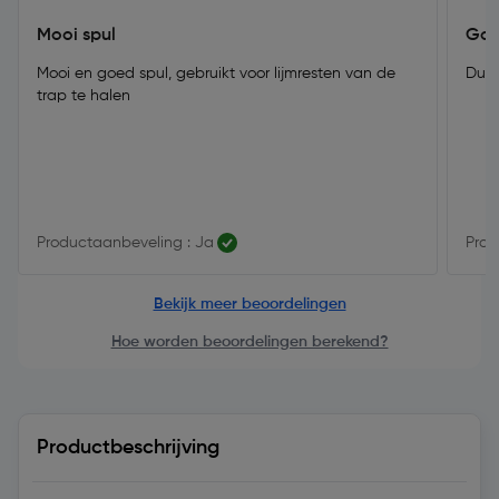
Mooi spul
Goe
Mooi en goed spul, gebruikt voor lijmresten van de
Duid
trap te halen
Productaanbeveling : Ja
Prod
Bekijk meer beoordelingen
Hoe worden beoordelingen berekend?
Productbeschrijving