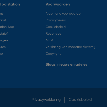
Toolstation
Voorwaarden
ons
Algemene voorwaarden
aart
Privacybeleid
ation App
Cookiebeleid
brief
Recensies
ingen
AEEA
ures
Verklaring van moderne slavernij
ap
Copyright
Blogs, nieuws en advies
Privacyverklaring
Cookiebeleid