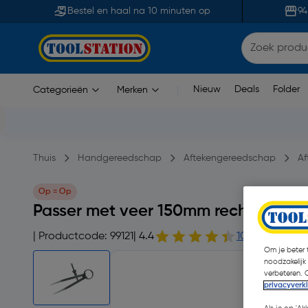
Bestel en haal na 10 minuten op
94
Nieuw
Deals
Folder
Categorieën
Merken
|
Thuis
Handgereedschap
Aftekengereedschap
Af
Op = Op
Passer met veer 150mm recht
| Productcode: 99121
| 4.4
10 opmerking(
Om je beter t
noodzakelijk
verbeteren. 
privacyverk