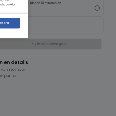
n', dan
rraadniveaus en haal binnen 10 minuten op
welke cookies
kkoord
aar
In winkelwagen
n en details
p van stelmoer
en punten