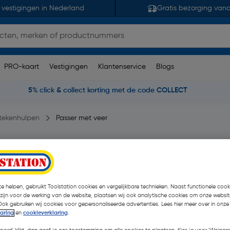
 vestigingen in Nederland
Gratis bezorging van
PRO-kaart
Vestigingen
Klantenservice
Blogs
5% click & collect korting met de code COLLECT
tekenhulpen
Passer met veer
en)
| Stuk
e helpen, gebruikt Toolstation cookies en vergelijkbare technieken. Naast functionele cooki
€ 4,26
 zijn voor de werking van de website, plaatsen wij ook analytische cookies om onze websit
| Excl. btw € 3,52
Ook gebruiken wij cookies voor gepersonaliseerde advertenties. Lees hier meer over in onze
laring
en
cookieverklaring
.