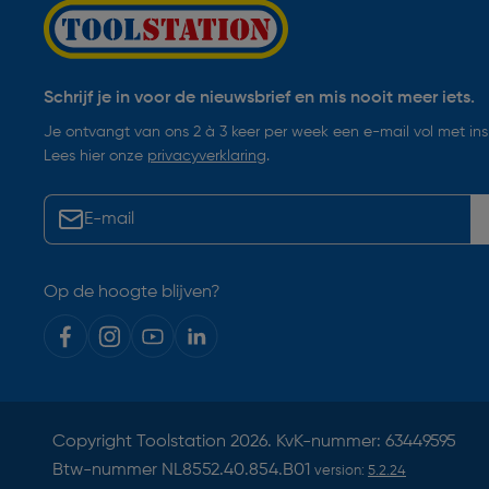
Schrijf je in voor de nieuwsbrief en mis nooit meer iets.
Je ontvangt van ons 2 à 3 keer per week een e-mail vol met insp
Lees hier onze
privacyverklaring
.
Op de hoogte blijven?
Copyright
Toolstation
2026. KvK-nummer: 63449595
Btw-nummer NL8552.40.854.B01
version:
5.2.24