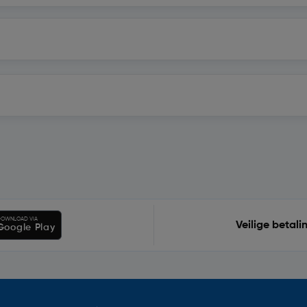
OWNLOAD VIA
Veilige betali
Google Play