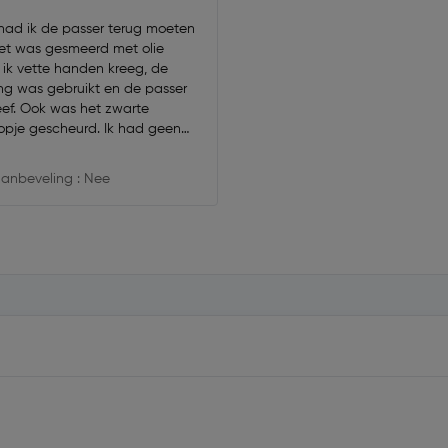
 had ik de passer terug moeten
Het was gesmeerd met olie
ik vette handen kreeg, de
ng was gebruikt en de passer
ef. Ook was het zwarte
opje gescheurd. Ik had geen
et allemaal te regelen omdat ik
 toch bijna niet gebruik. Ik
anbeveling : Nee
 het een gebruikte danwel
 passer is. Er was ook een
ickertje over de datum 2014
et 2016 of 2017, dat weet ik
.