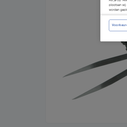
Als je op 'Ak
plaatsen wij 
worden gepla
Voorkeur