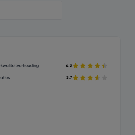
s-kwaliteitverhouding
4.3
aties
3.7