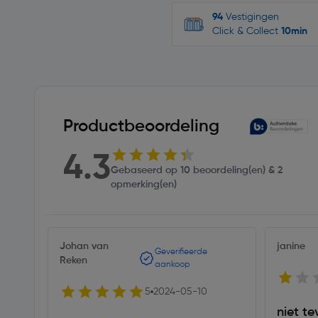
94
Vestigingen
Click & Collect
10min
Productbeoordeling
4.3
Gebaseerd op 10 beoordeling(en) & 2
opmerking(en)
Johan van
janine
Geverifieerde
Reken
aankoop
5
2024-05-10
niet t