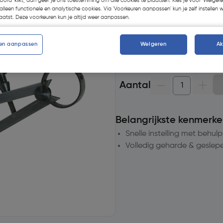
koord' klikt, dan geef je ons toestemming om alle cookies te plaatsen. Kies je voor 'Weigere
Selecteer winkel - Bekijk voo
alleen functionele en analytische cookies. Via 'Voorkeuren aanpassen' kun je zelf instellen 
Selecteer vestiging
atst. Deze voorkeuren kun je altijd weer aanpassen.
en aanpassen
Weigeren
A
Geen voorraad beschikb
Aantal
Belangrijkste kenmerke
Snelle instelling met behul
Volledig geharde & geslep