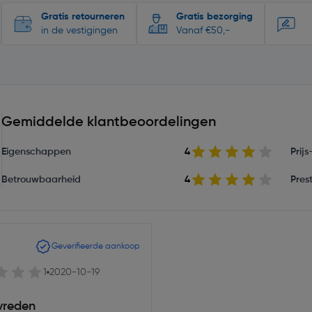
Gratis retourneren
Gratis bezorging
in de vestigingen
Vanaf €50,-
Gemiddelde klantbeoordelingen
Eigenschappen
4
Prij
Betrouwbaarheid
4
Prest
Geverifieerde aankoop
1
2020-10-19
evreden