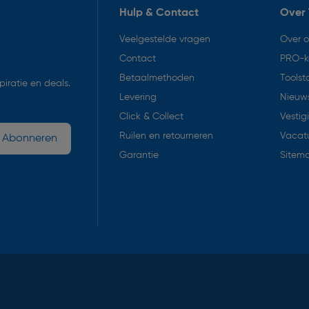
Hulp & Contact
Over 
Veelgestelde vragen
Over 
Contact
PRO-k
Betaalmethoden
Toolst
iratie en deals.
Levering
Nieuws
Click & Collect
Vestig
Ruilen en retourneren
Vacat
Abonneren
Garantie
Sitem