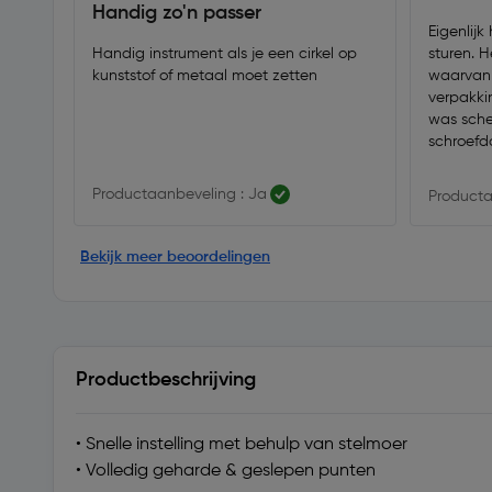
Handig zo'n passer
Eigenlijk
Handig instrument als je een cirkel op
sturen. 
kunststof of metaal moet zetten
waarvan 
verpakki
was sche
schroefd
zin om h
de passer
Productaanbeveling : Ja
Producta
denk dat
hele oude
nieuw st
Bekijk meer beoordelingen
geplakt m
niet meer
Productbeschrijving
• Snelle instelling met behulp van stelmoer
• Volledig geharde & geslepen punten