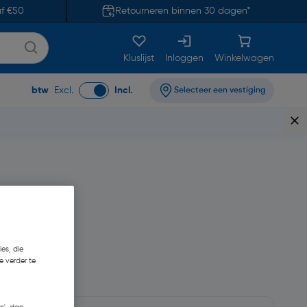
af €50
Retourneren binnen 30 dagen*
Kluslijst
Inloggen
Winkelwagen
btw
Excl.
Incl.
Selecteer een vestiging
es, die
e verder te