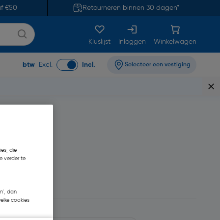
af €50
Retourneren binnen 30 dagen*
Kluslijst
Inloggen
Winkelwagen
btw
Excl.
Incl.
Selecteer een vestiging
es, die
e verder te
n', dan
welke cookies