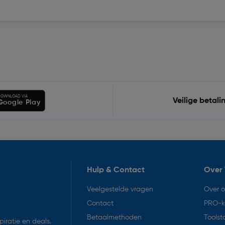
OWNLOAD VIA
Veilige betali
Google Play
Hulp & Contact
Over 
Veelgestelde vragen
Over 
Contact
PRO-k
Betaalmethoden
Toolst
iratie en deals.