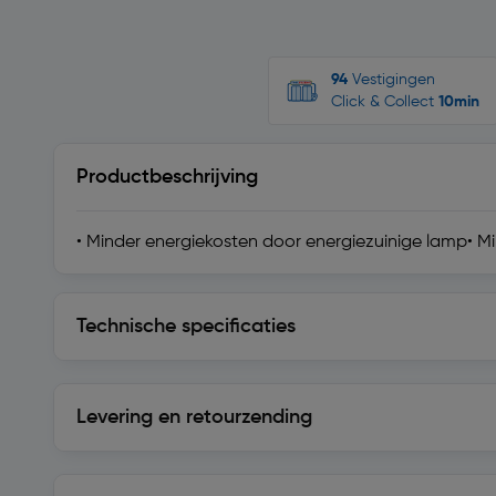
94
Vestigingen
Click & Collect
10min
Productbeschrijving
• Minder energiekosten door energiezuinige lamp• M
Technische specificaties
Technische specificaties
Levering en retourzending
Levering en retourzending