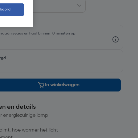
kkoord
oorraadniveaus en haal binnen 10 minuten op
rgd
.
In winkelwagen
en en details
r energiezuinige lamp
mt, hoe warmer het licht
moment