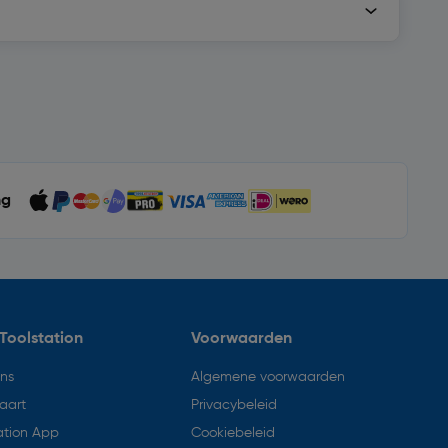
ng
Toolstation
Voorwaarden
ons
Algemene voorwaarden
aart
Privacybeleid
ation App
Cookiebeleid