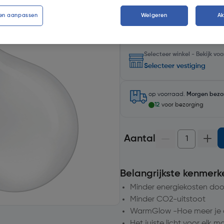
en aanpassen
Weigeren
A
Selecteer winkel - Bekijk v
Selecteer vestiging
op voorraad.
Morgen bezo
12
voor bezorging
Aantal
Belangrijkste kenmerk
Minder energiekosten doo
Minder CO2-uitstoot
WarmGlow -Hoe meer je di
Het juiste licht voor elk 