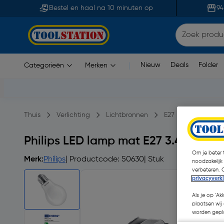
Bestel en haal na 10 minuten op
94
Nieuw
Deals
Folder
Categorieën
Merken
|
Thuis
Verlichting
Lichtbronnen
E27 LED lampen
Philips LED lamp mat E27 3.4W 22
Om je beter t
Merk:
Philips
| Productcode: 50630
| Stuk
noodzakelijk
verbeteren. 
privacyverk
Als je op 'Ak
plaatsen wij 
worden gepla