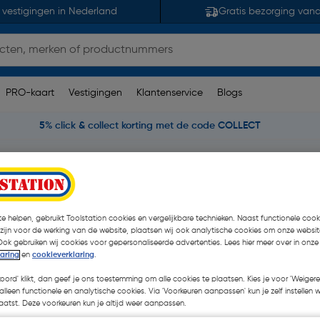
 vestigingen in Nederland
Gratis bezorging van
PRO-kaart
Vestigingen
Klantenservice
Blogs
5% click & collect korting met de code COLLECT
Philips LED lamp mat E27
00K-2700K Dimbaar
e helpen, gebruikt Toolstation cookies en vergelijkbare technieken. Naast functionele cooki
 zijn voor de werking van de website, plaatsen wij ook analytische cookies om onze websit
Ook gebruiken wij cookies voor gepersonaliseerde advertenties. Lees hier meer over in onze
€ 7,47
laring
en
cookieverklaring
.
| Excl. btw € 6,17
koord' klikt, dan geef je ons toestemming om alle cookies te plaatsen. Kies je voor 'Weigere
alleen functionele en analytische cookies. Via 'Voorkeuren aanpassen' kun je zelf instellen 
atst. Deze voorkeuren kun je altijd weer aanpassen.
Kies productvariant
(1)