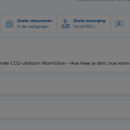
Gratis retourneren
Gratis bezorging
in de vestigingen
Vanaf €50,-
inder CO2-uitstoot• WarmGlow - Hoe meer je dimt, hoe warmer 