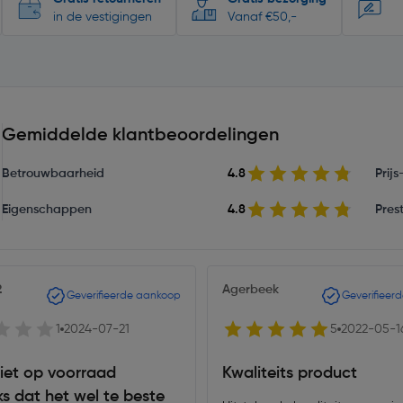
in de vestigingen
Vanaf €50,-
Gemiddelde klantbeoordelingen
Betrouwbaarheid
4.8
Prij
Eigenschappen
4.8
Prest
2
Agerbeek
Geverifieerde aankoop
Geverifieer
1
2024-07-21
5
2022-05-1
iet op voorraad
Kwaliteits product
s dat het wel te beste