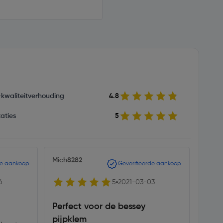
s-kwaliteitverhouding
4.8
aties
5
Mich8282
E M E
de aankoop
Geverifieerde aankoop
6
5
2021-03-03
Perfect voor de bessey
Heel
pijpklem