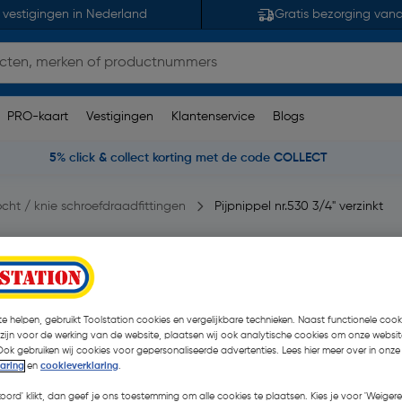
 vestigingen in Nederland
Gratis bezorging van
PRO-kaart
Vestigingen
Klantenservice
Blogs
5% click & collect korting met de code COLLECT
cht / knie schroefdraadfittingen
Pijpnippel nr.530 3/4" verzinkt
4"x1000mm
en)
| Stuk
€ 16,82
e helpen, gebruikt Toolstation cookies en vergelijkbare technieken. Naast functionele cooki
 zijn voor de werking van de website, plaatsen wij ook analytische cookies om onze websit
€ 10,34
| Excl. btw € 8
Ook gebruiken wij cookies voor gepersonaliseerde advertenties. Lees hier meer over in onze
laring
en
cookieverklaring
.
koord' klikt, dan geef je ons toestemming om alle cookies te plaatsen. Kies je voor 'Weigere