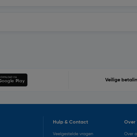
OWNLOAD VIA
Veilige betali
Google Play
Hulp & Contact
Over 
Veelgestelde vragen
Over 