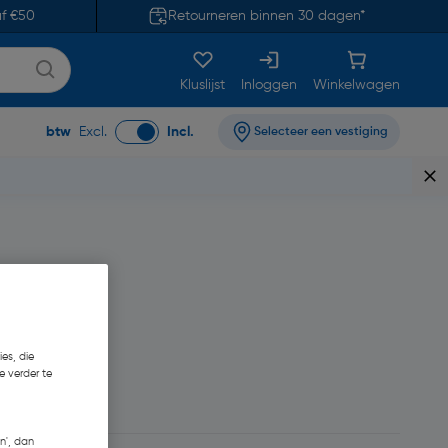
af €50
Retourneren binnen 30 dagen*
Kluslijst
Inloggen
Winkelwagen
btw
Excl.
Incl.
Selecteer een vestiging
es, die
e verder te
,55
n', dan