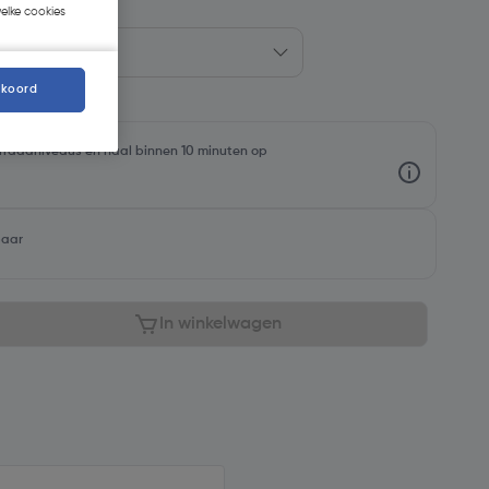
welke cookies
kkoord
oorraadniveaus en haal binnen 10 minuten op
baar
In winkelwagen