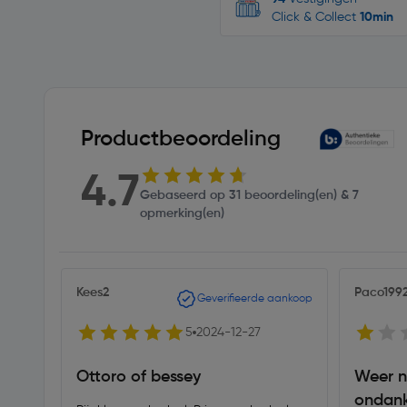
Click & Collect
10min
Productbeoordeling
4.7
Gebaseerd op 31 beoordeling(en) & 7
opmerking(en)
Kees2
Paco199
Geverifieerde aankoop
5
2024-12-27
Ottoro of bessey
Weer n
ondank