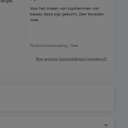
 lengte.
Heb e
Past 
Voor het maken van pijpklemmen van
klem(b
bessey deze pijp gekocht. Zeer tevreden
verwi
mee.
Produ
Productaanbeveling : Nee
Hoe worden beoordelingen berekend?