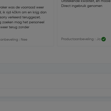
Uitstekende kwaliteit, en mooie
Direct ingebruik genomen
 vaker was de voorraad weer
, ik rijd 40km om en krijg dan
sorry verkeerd teruggezet.
g zoeken mag het personeel
s weer terug zonder
Productaanbeveling : Ja
anbeveling : Nee