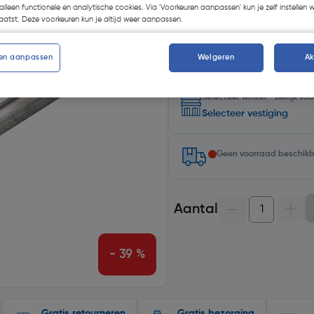
Kies productvariant
(13)
alleen functionele en analytische cookies. Via 'Voorkeuren aanpassen' kun je zelf instellen 
atst. Deze voorkeuren kun je altijd weer aanpassen.
en aanpassen
Weigeren
A
Selecteer winkel - Bekijk v
Selecteer vestiging
Geen voorraad beschik
Aantal
- 39 %
Gratis retourneren
Gratis bezorging