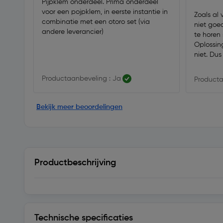
Pijpklem onderdeel. Prima onderdeel
voor een pojpklem, in eerste instantie in
Zoals al
combinatie met een otoro set (via
niet goed
andere leverancier)
te horen 
Oplossin
niet. Du
Productaanbeveling : Ja
Producta
Bekijk meer beoordelingen
Productbeschrijving
Technische specificaties
Technische specificaties