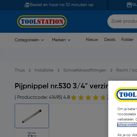
Bestel en haal na 10 minuten op
94
Nieuw
Deals
Folder
Categorieën
Merken
|
Thuis
Installatie
Schroefdraadfittingen
Recht / bo
Pijpnippel nr.530 3/4" verzinkt 3/
| Productcode: 41495
| 4.8
31 opmerking(
Om je beter t
noodzakelijk
verbeteren. 
privacyverk
Als je op 'Ak